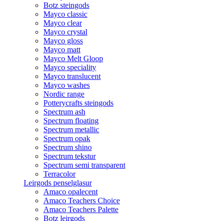
Botz steingods
Mayco classic
Mayco clear
Mayco crystal
Mayco gloss
Mayco matt
Mayco Melt Gloop
Mayco speciality
Mayco translucent
Mayco washes
Nordic range
Potterycrafts steingods
Spectrum ash
Spectrum floating
Spectrum metallic
Spectrum opak
Spectrum shino
Spectrum tekstur
Spectrum semi transparent
Terracolor
Leirgods penselglasur
Amaco opalecent
Amaco Teachers Choice
Amaco Teachers Palette
Botz leirgods