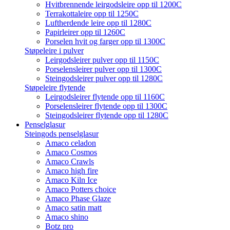
Hvitbrennende leirgodsleire opp til 1200C
Terrakottaleire opp til 1250C
Luftherdende leire opp til 1280C
Papirleirer opp til 1260C
Porselen hvit og farger opp til 1300C
Støpeleire i pulver
Leirgodsleirer pulver opp til 1150C
Porselensleirer pulver opp til 1300C
Steingodsleirer pulver opp til 1280C
Støpeleire flytende
Leirgodsleirer flytende opp til 1160C
Porselensleirer flytende opp til 1300C
Steingodsleirer flytende opp til 1280C
Penselglasur
Steingods penselglasur
Amaco celadon
Amaco Cosmos
Amaco Crawls
Amaco high fire
Amaco Kiln Ice
Amaco Potters choice
Amaco Phase Glaze
Amaco satin matt
Amaco shino
Botz pro