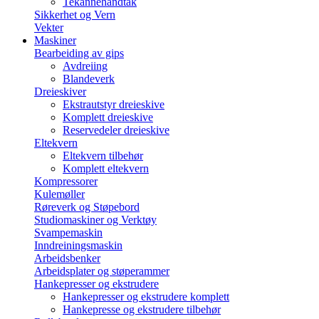
Tekannehåndtak
Sikkerhet og Vern
Vekter
Maskiner
Bearbeiding av gips
Avdreiing
Blandeverk
Dreieskiver
Ekstrautstyr dreieskive
Komplett dreieskive
Reservedeler dreieskive
Eltekvern
Eltekvern tilbehør
Komplett eltekvern
Kompressorer
Kulemøller
Røreverk og Støpebord
Studiomaskiner og Verktøy
Svampemaskin
Inndreiningsmaskin
Arbeidsbenker
Arbeidsplater og støperammer
Hankepresser og ekstrudere
Hankepresser og ekstrudere komplett
Hankepresse og ekstrudere tilbehør