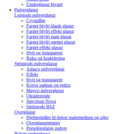
Underglasur blyant
Pulverglasur
Leirgods pulverglasur
Crystallite
Farget blyfri blank glasur
Farget blyfri effekt glasur
Farget blyfri matt glasur
Farget blyfri spettet glasur
Farget effekt glasur
Hvit og transparent
Raku og krakelering
Steingods pulverglasur
Amaco pulverglasur
Effekt
Hvit og transparent
Kerox patinas og redox
Mayco pulverglasur
Oksiderende
Spectrum Nova
Steingods BSZ
Overglasur
Hjelpemidler til dekor malemedium og oljer
Overglasurpenner
Porselensfarge pulver
Pulver underglasur