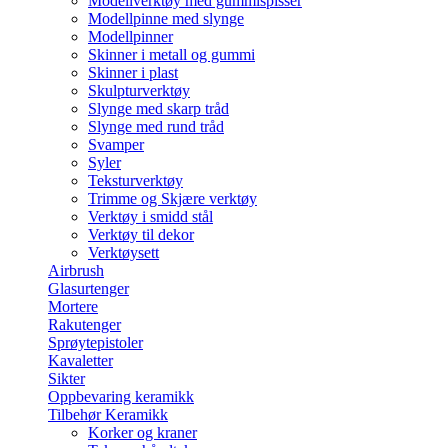
Modellverktøy med gummispisser
Modellpinne med slynge
Modellpinner
Skinner i metall og gummi
Skinner i plast
Skulpturverktøy
Slynge med skarp tråd
Slynge med rund tråd
Svamper
Syler
Teksturverktøy
Trimme og Skjære verktøy
Verktøy i smidd stål
Verktøy til dekor
Verktøysett
Airbrush
Glasurtenger
Mortere
Rakutenger
Sprøytepistoler
Kavaletter
Sikter
Oppbevaring keramikk
Tilbehør Keramikk
Korker og kraner