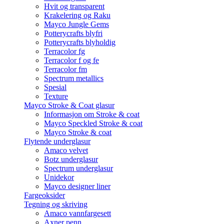
Hvit og transparent
Krakelering og Raku
Mayco Jungle Gems
Potterycrafts blyfri
Potterycrafts blyholdig
Terracolor fg
Terracolor f og fe
Terracolor fm
Spectrum metallics
Spesial
Texture
Mayco Stroke & Coat glasur
Informasjon om Stroke & coat
Mayco Speckled Stroke & coat
Mayco Stroke & coat
Flytende underglasur
Amaco velvet
Botz underglasur
Spectrum underglasur
Unidekor
Mayco designer liner
Fargeoksider
Tegning og skriving
Amaco vannfargesett
Axner penn