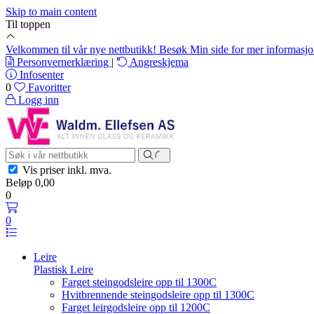
Skip to main content
Til toppen
Velkommen til vår nye nettbutikk! Besøk Min side for mer informasj
Personvernerklæring
|
Angreskjema
Infosenter
0
Favoritter
Logg inn
Vis priser
inkl. mva.
Beløp
0,00
0
0
Leire
Plastisk Leire
Farget steingodsleire opp til 1300C
Hvitbrennende steingodsleire opp til 1300C
Farget leirgodsleire opp til 1200C