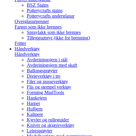
BSZ Stains
Potterycrafts stains
Potterycrafts underglasur
Overglasurpenner
Farger som ikke brennes
Spraylakk som ikke brennes
Tilleggsutstyr (ikke for brenning)
Fritter
Håndverktøy
Håndverktøy
Avdreiningsjern i stål
Avdreiningsjern med skaft
Ballongsprøyter
Dreieverktøy i tre
Filer og pusseverktøy
Flis og stempel verktøy
Forming MudTools
Hankejern
Harper
Hulljern
Kalipere
Kjevler og rulleguider
Kniver og skjæreverktøy
Leiresprøyter