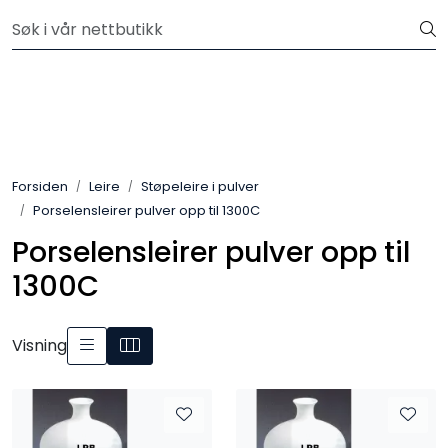
Skip to main content
Velkommen til vår nye nettbutikk! Besøk Min side for mer
informasjon
Leire
Penselglasur
Forsiden
Leire
Støpeleire i pulver
Pulverglasur
Porselensleirer pulver opp til 1300C
Porselensleirer pulver opp til
Håndverktøy
1300C
Maskiner
Visning
Ovner
Pensler