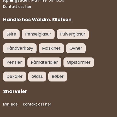
Åpningstider:
Man–fre: 09–16:30
Kontakt oss her
Handle hos Waldm. Ellefsen
Leire
Penselglasur
Pulverglasur
Håndverktøy
Maskiner
Ovner
Pensler
Råmaterialer
Gipsformer
Dekaler
Glass
Bøker
Snarveier
Min side
Kontakt oss her