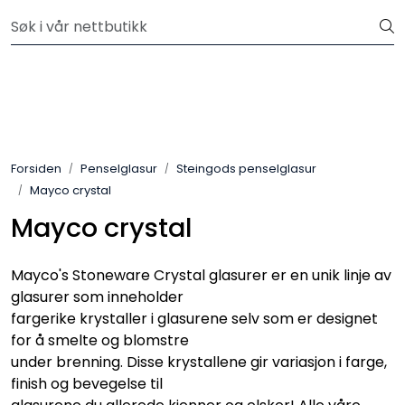
Skip to main content
Velkommen til vår nye nettbutikk! Besøk Min side for mer
informasjon
Leire
Penselglasur
Forsiden
Penselglasur
Steingods penselglasur
Pulverglasur
Mayco crystal
Mayco crystal
Håndverktøy
Maskiner
Mayco's Stoneware Crystal glasurer er en unik linje av
glasurer som inneholder
fargerike krystaller i glasurene selv som er designet
Ovner
for å smelte og blomstre
under brenning. Disse krystallene gir variasjon i farge,
Pensler
finish og bevegelse til