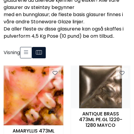
glasurene du allerede kjenner og elsker! Alle våre
Råmaterialer
glasurer av steintøy begynner
med en bunnglasur; de fleste basis glasurer finnes i
våre andre Stoneware Glaze linjer.
Gipsformer
De aller fleste av disse glasurene kan også skaffes i
pulverform 4,5 Kg Pose (10 pund) be om tilbud..
Dekaler
Visning
Glass
Bøker
ANTIQUE BRASS
473ML PE.GL 1220-
1280 MAYCO
AMARYLLIS 473ML