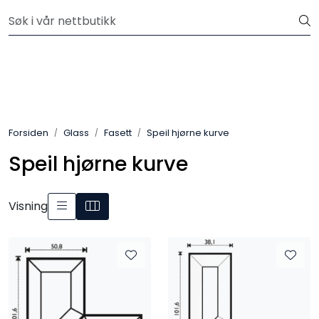
Skip to main content
Velkommen til vår nye nettbutikk! Besøk Min side for mer
informasjon
Leire
Penselglasur
Forsiden
Glass
Fasett
Speil hjørne kurve
Pulverglasur
Speil hjørne kurve
Håndverktøy
Visning
Maskiner
Ovner
Pensler