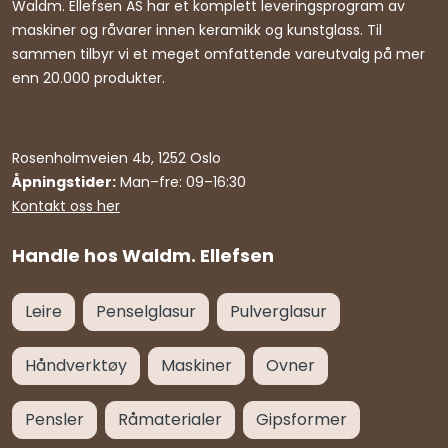
Waldm. Ellefsen AS har et komplett leveringsprogram av
maskiner og råvarer innen keramikk og kunstglass. Til
sammen tilbyr vi et meget omfattende vareutvalg på mer
enn 20.000 produkter.
Rosenholmveien 4b, 1252 Oslo
Åpningstider:
Man–fre: 09–16:30
Kontakt oss her
Handle hos Waldm. Ellefsen
Leire
Penselglasur
Pulverglasur
Håndverktøy
Maskiner
Ovner
Pensler
Råmaterialer
Gipsformer