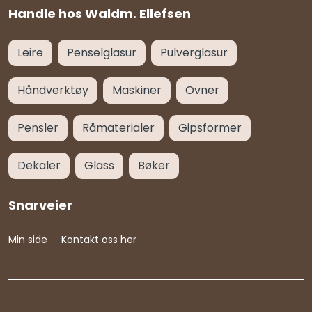
Handle hos Waldm. Ellefsen
Leire
Penselglasur
Pulverglasur
Håndverktøy
Maskiner
Ovner
Pensler
Råmaterialer
Gipsformer
Dekaler
Glass
Bøker
Snarveier
Min side
Kontakt oss her