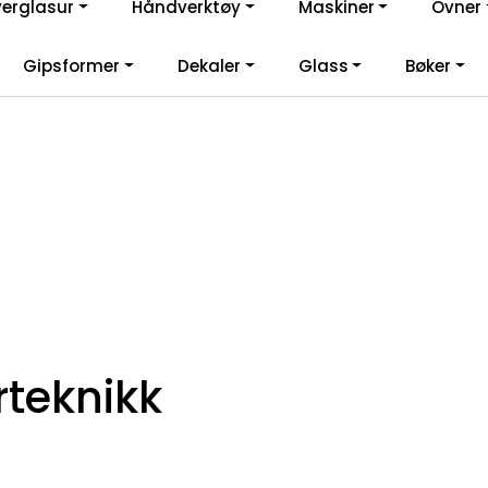
verglasur
Håndverktøy
Maskiner
Ovner
lkommen til vår nye nettbutikk! Besøk Min side for mer informas
Gipsformer
Dekaler
Glass
Bøker
rteknikk