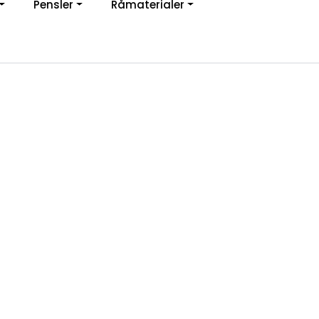
Pensler
Råmaterialer
jon
0
Infosenter
Favoritter
Logg inn