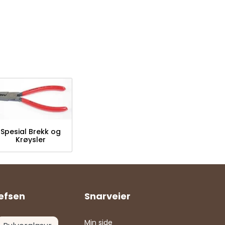
Spesial Brekk og
Krøysler
efsen
Snarveier
Min side