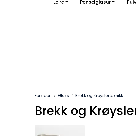
Leire
Penselglasur
Pul
Skip to main content
Ve
|
Personvernerklæring
Angreskjema
Forsiden
Glass
Brekk og Krøyslerteknikk
Brekk og Krøysle