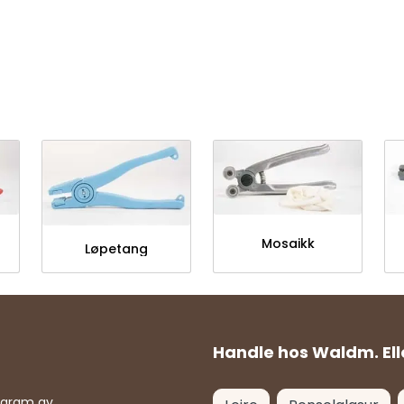
Mosaikk
Løpetang
Handle hos Waldm. Ell
rogram av