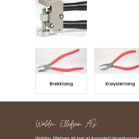
Brekktang
Krøyslertang
Waldm. Ellefsen AS har et komplett leveringsp