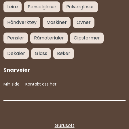
Leire
Penselglasur
Pulverglasur
Håndverktøy
Maskiner
Ovner
Pensler
Råmaterialer
Gipsformer
Dekaler
Glass
Bøker
Snarveier
Min side
Kontakt oss her
Gurusoft