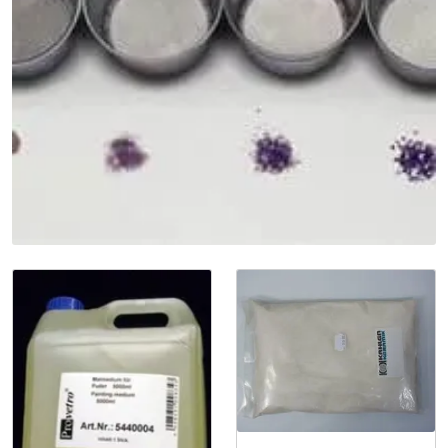
Råmaterialer
Gipsformer
Dekaler
Glass
Bøker