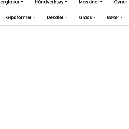
verglasur
Håndverktøy
Maskiner
Ovner
lkommen til vår nye nettbutikk! Besøk Min side for mer informas
Gipsformer
Dekaler
Glass
Bøker