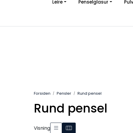
Leire
Penselglasur
Pul
Skip to main content
Ve
|
Personvernerklæring
Angreskjema
Forsiden
Pensler
Rund pensel
Rund pensel
Visning