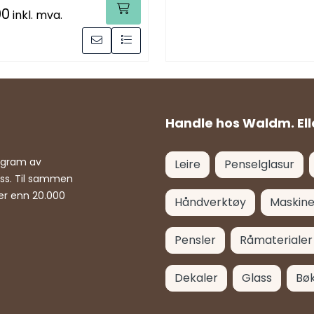
00
inkl. mva.
Handle hos Waldm. Ell
rogram av
Leire
Penselglasur
ass. Til sammen
er enn 20.000
Håndverktøy
Maskine
Pensler
Råmaterialer
Dekaler
Glass
Bø