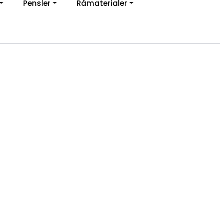
Pensler
Råmaterialer
jon
0
Infosenter
Favoritter
Logg inn