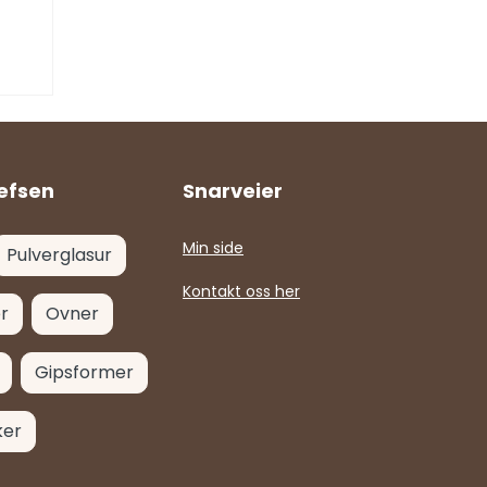
efsen
Snarveier
Min side
Pulverglasur
Kontakt oss her
r
Ovner
Gipsformer
ker