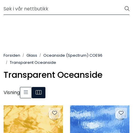
Skip to main content
Velkommen til vår nye nettbutikk! Besøk Min side for mer
informasjon
Leire
Penselglasur
Forsiden
Glass
Oceanside (Spectrum) COE96
Pulverglasur
Transparent Oceanside
Transparent Oceanside
Håndverktøy
Maskiner
Visning
Ovner
Pensler