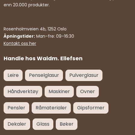
enn 20.000 produkter.
Rosenholmveien 4b, 1252 Oslo
Åpningstider:
Man–fre: 09–16:30
Kontakt oss her
Handle hos Waldm. Ellefsen
Leire
Penselglasur
Pulverglasur
Håndverktøy
Maskiner
Ovner
Pensler
Råmaterialer
Gipsformer
Dekaler
Glass
Bøker