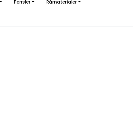
Pensler
Råmaterialer
jon
0
Infosenter
Favoritter
Logg inn