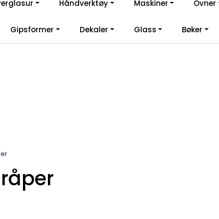
verglasur
Håndverktøy
Maskiner
Ovner
lkommen til vår nye nettbutikk! Besøk Min side for mer informas
Gipsformer
Dekaler
Glass
Bøker
per
dråper