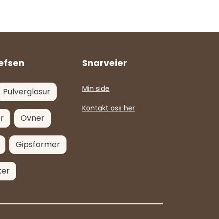
efsen
Snarveier
Min side
Pulverglasur
Kontakt oss her
r
Ovner
Gipsformer
ker