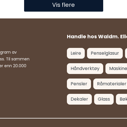
Vis flere
Handle hos Waldm. Ell
rogram av
Leire
Penselglasur
ass. Til sammen
er enn 20.000
Håndverktøy
Maskine
Pensler
Råmaterialer
Dekaler
Glass
Bø