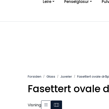
Leire
Penselglasur
Pul
Skip to main content
Ve
|
Personvernerklæring
Angreskjema
Forsiden
Glass
Juveler
Fasettert ovale drå
Fasettert ovale 
Visning