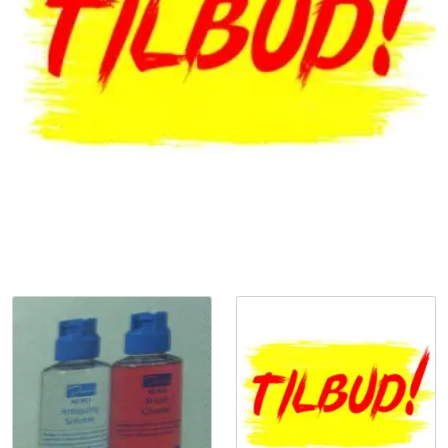
Råmaterialer
Gipsformer
Dekaler
Glass
Bøker