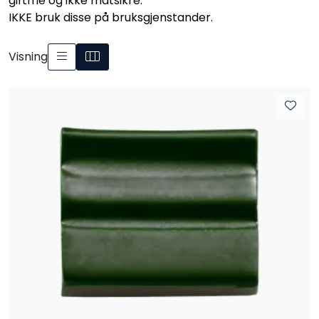
giftfrie og ikke matsikre.
Råmaterialer
IKKE bruk disse på bruksgjenstander.
Gipsformer
Visning
Dekaler
Glass
Bøker