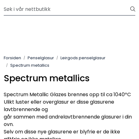
Skip to main content
Velkommen til vår nye nettbutikk! Besøk Min side for mer
informasjon
Leire
Penselglasur
Forsiden
Penselglasur
Leirgods penselglasur
Pulverglasur
Spectrum metallics
Spectrum metallics
Håndverktøy
Maskiner
Spectrum Metallic Glazes brennes opp til ca 1040ºC
Ulikt luster eller overglasur er disse glasurene
lavtbrennende og
Ovner
går sammen med andrelavtbrennende glasurer i din
ovn.
Pensler
Selv om disse nye glasurene er blyfrie er de ikke