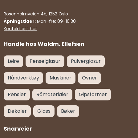
Rosenholmveien 4b, 1252 Oslo
Åpningstider:
Man–fre: 09–16:30
Kontakt oss her
Handle hos Waldm. Ellefsen
Leire
Penselglasur
Pulverglasur
Håndverktøy
Maskiner
Ovner
Pensler
Råmaterialer
Gipsformer
Dekaler
Glass
Bøker
Snarveier