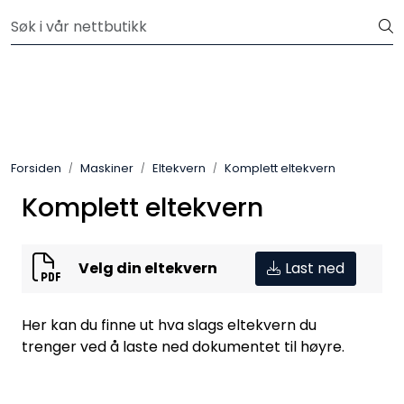
Skip to main content
Velkommen til vår nye nettbutikk! Besøk Min side for mer
informasjon
Leire
Penselglasur
Forsiden
Maskiner
Eltekvern
Komplett eltekvern
Pulverglasur
Komplett eltekvern
Håndverktøy
Velg din eltekvern
Last ned
Maskiner
Ovner
Her kan du finne ut hva slags eltekvern du
trenger ved å laste ned dokumentet til høyre.
Pensler