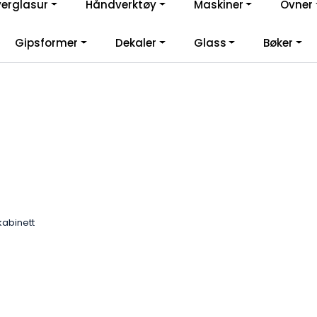
verglasur
Håndverktøy
Maskiner
Ovner
lkommen til vår nye nettbutikk! Besøk Min side for mer informas
Gipsformer
Dekaler
Glass
Bøker
kabinett