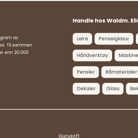
Handle hos Waldm. Ell
rogram av
Leire
Penselglasur
ass. Til sammen
er enn 20.000
Håndverktøy
Maskine
Pensler
Råmaterialer
Dekaler
Glass
Bø
Gurusoft