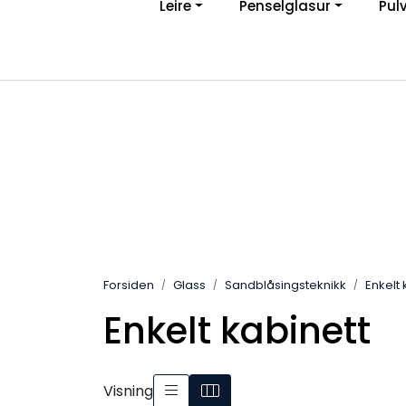
Leire
Penselglasur
Pul
Skip to main content
Ve
|
Personvernerklæring
Angreskjema
Forsiden
Glass
Sandblåsingsteknikk
Enkelt 
Enkelt kabinett
Visning