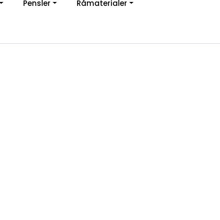
Pensler
Råmaterialer
jon
0
Infosenter
Favoritter
Logg inn