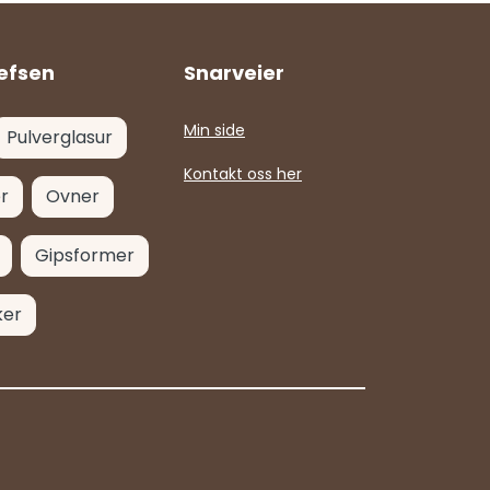
efsen
Snarveier
Min side
Pulverglasur
Kontakt oss her
r
Ovner
Gipsformer
ker