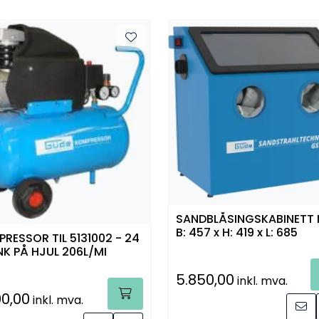
SANDBLÅSINGSKABINETT 
B: 457 x H: 419 x L: 685
RESSOR TIL 5131002 - 24
NK PÅ HJUL 206L/MI
5.850,00
inkl. mva.
90,00
inkl. mva.