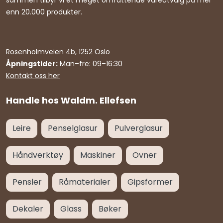
sammen tilbyr vi et meget omfattende vareutvalg på mer
enn 20.000 produkter.
Rosenholmveien 4b, 1252 Oslo
Åpningstider:
Man–fre: 09–16:30
Kontakt oss her
Handle hos Waldm. Ellefsen
Leire
Penselglasur
Pulverglasur
Håndverktøy
Maskiner
Ovner
Pensler
Råmaterialer
Gipsformer
Dekaler
Glass
Bøker