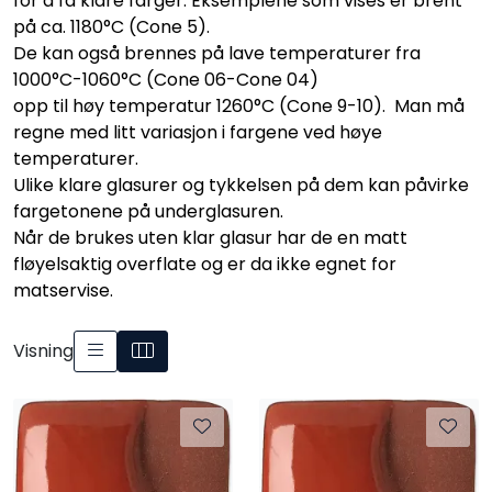
for å få klare farger. Eksemplene som vises er brent
Råmaterialer
på ca. 1180°C (Cone 5).
De kan også brennes på lave temperaturer fra
1000°C-1060°C (Cone 06-Cone 04)
Gipsformer
opp til høy temperatur 1260°C (Cone 9-10). Man må
regne med litt variasjon i fargene ved høye
Dekaler
temperaturer.
Ulike klare glasurer og tykkelsen på dem kan påvirke
Glass
fargetonene på underglasuren.
Når de brukes uten klar glasur har de en matt
Bøker
fløyelsaktig overflate og er da ikke egnet for
matservise.
Visning