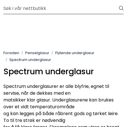
Skip to main content
Velkommen til vår nye nettbutikk! Besøk Min side for mer
informasjon
Leire
Penselglasur
Forsiden
Penselglasur
Flytende underglasur
Pulverglasur
Spectrum underglasur
Spectrum underglasur
Håndverktøy
Maskiner
Spectrum underglasurer er alle blyfrie, egnet til
servise, når de dekkes med en
matsikker klar glasur. Underglasurene kan brukes
Ovner
over et vidt temperaturområde
og kan legges på både råbrent gods og tørket leire.
Pensler
To til tre strøk er nødvendig