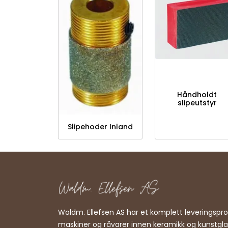
Håndholdt
slipeutstyr
Slipehoder Inland
Waldm. Ellefsen AS har et komplett leveringsp
maskiner og råvarer innen keramikk og kunstgl