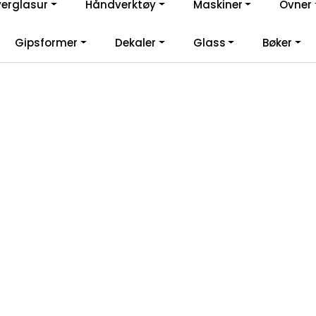
verglasur
Håndverktøy
Maskiner
Ovner
lkommen til vår nye nettbutikk! Besøk Min side for mer informas
Gipsformer
Dekaler
Glass
Bøker