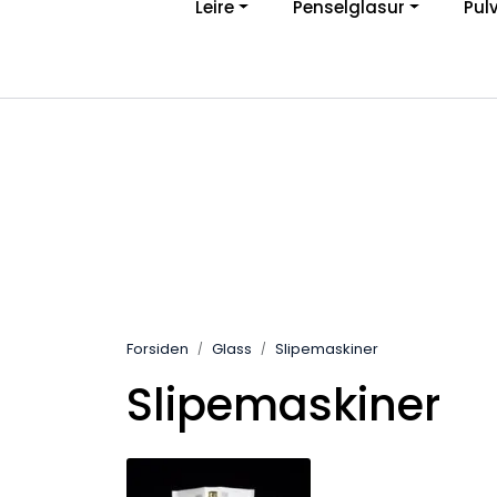
Leire
Penselglasur
Pul
Skip to main content
Ve
|
Personvernerklæring
Angreskjema
Forsiden
Glass
Slipemaskiner
Slipemaskiner