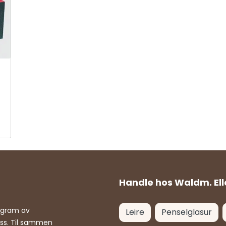
Handle hos Waldm. Ell
rogram av
Leire
Penselglasur
ass. Til sammen