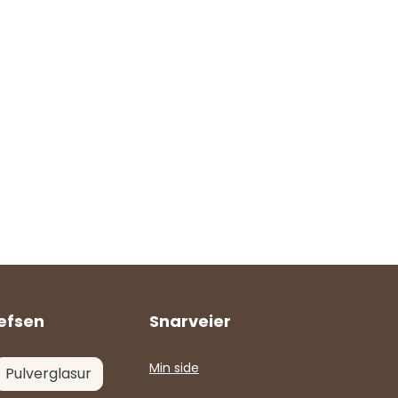
efsen
Snarveier
Min side
Pulverglasur