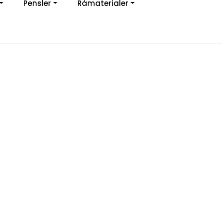
Pensler
Råmaterialer
jon
0
Infosenter
Favoritter
Logg inn