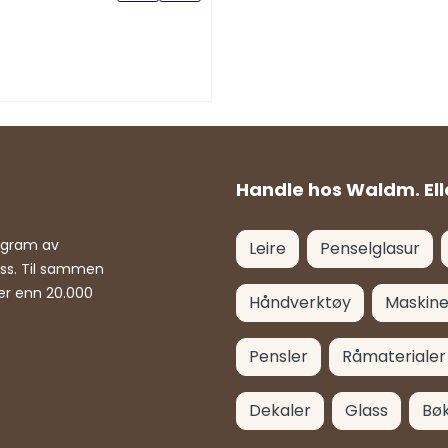
Handle hos Waldm. Ell
rogram av
Leire
Penselglasur
ass. Til sammen
er enn 20.000
Håndverktøy
Maskine
Pensler
Råmaterialer
Dekaler
Glass
Bø