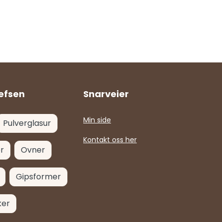
efsen
Snarveier
Min side
Pulverglasur
Kontakt oss her
r
Ovner
Gipsformer
ker