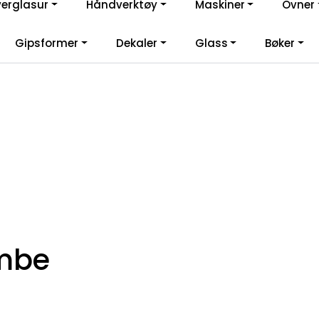
verglasur
Håndverktøy
Maskiner
Ovner
lkommen til vår nye nettbutikk! Besøk Min side for mer informas
Gipsformer
Dekaler
Glass
Bøker
ombe