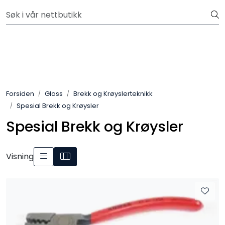
Skip to main content
Velkommen til vår nye nettbutikk! Besøk Min side for mer
informasjon
Leire
Penselglasur
Forsiden
Glass
Brekk og Krøyslerteknikk
Pulverglasur
Spesial Brekk og Krøysler
Spesial Brekk og Krøysler
Håndverktøy
Maskiner
Visning
Ovner
Pensler