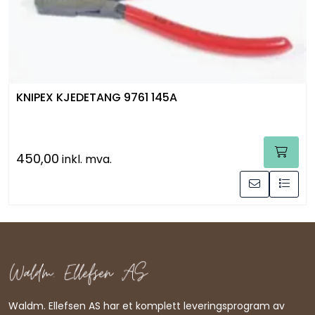
Råmaterialer
Gipsformer
Dekaler
KNIPEX KJEDETANG 9761 145A
Glass
450,00
inkl. mva.
Bøker
Waldm. Ellefsen AS har et komplett leveringsprogram av