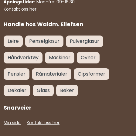
Åpningstider:
Man–fre: 09–16:30
Kontakt oss her
Handle hos Waldm. Ellefsen
Leire
Penselglasur
Pulverglasur
Håndverktøy
Maskiner
Ovner
Pensler
Råmaterialer
Gipsformer
Dekaler
Glass
Bøker
Snarveier
Min side
Kontakt oss her