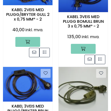
Råmaterialer
KABEL 2VEIS MED
PLUGG/BRYTER GULL 2
KABEL 3VEIS MED
Gipsformer
x 0,75 MMª - 2
PLUGG BOMULL BRUN
3 x 0,75 MMª - 2
40,00
inkl. mva.
Dekaler
135,00
inkl. mva.
Glass
Bøker
KABEL 3VEIS MED
PLUGG/BRYTER BRUN