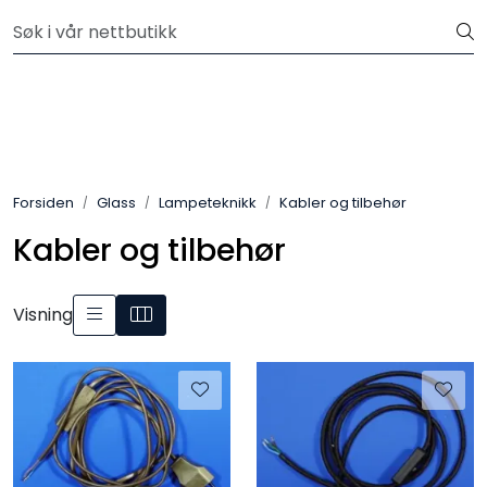
Skip to main content
Velkommen til vår nye nettbutikk! Besøk Min side for mer
informasjon
Leire
Penselglasur
Forsiden
Glass
Lampeteknikk
Kabler og tilbehør
Pulverglasur
Kabler og tilbehør
Håndverktøy
Visning
Maskiner
Ovner
Pensler