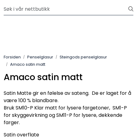
Skip to main content
Velkommen til vår nye nettbutikk! Besøk Min side for mer
informasjon
Leire
Penselglasur
Forsiden
Penselglasur
Steingods penselglasur
Pulverglasur
Amaco satin matt
Amaco satin matt
Håndverktøy
Maskiner
Satin Matte gir en følelse av sateng. De er laget for å
være 100 % blandbare.
Bruk SM10-P Klar matt for lysere fargetoner, SM1-P
Ovner
for skyggevirkning og SM11-P for lysere, dekkende
farger.
Pensler
Satin overflate