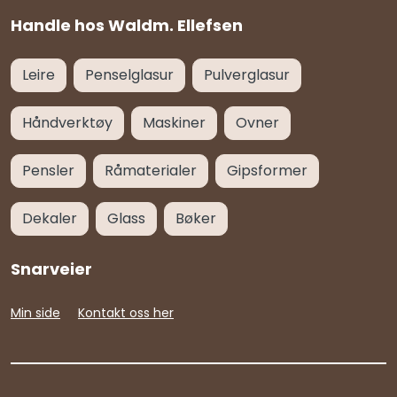
Handle hos Waldm. Ellefsen
Leire
Penselglasur
Pulverglasur
Håndverktøy
Maskiner
Ovner
Pensler
Råmaterialer
Gipsformer
Dekaler
Glass
Bøker
Snarveier
Min side
Kontakt oss her