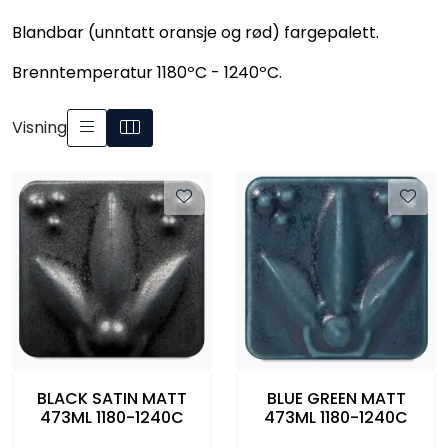
Råmaterialer
Blandbar (unntatt oransje og rød) fargepalett.
Brenntemperatur 1180ºC - 1240ºC.
Gipsformer
Visning
Dekaler
Glass
Bøker
BLACK SATIN MATT
BLUE GREEN MATT
473ML 1180-1240C
473ML 1180-1240C