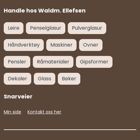
Handle hos Waldm. Ellefsen
Leire
Penselglasur
Pulverglasur
Håndverktøy
Maskiner
Ovner
Pensler
Råmaterialer
Gipsformer
Dekaler
Glass
Bøker
Snarveier
Min side
Kontakt oss her