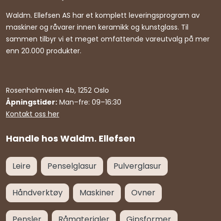
Waldm. Ellefsen AS har et komplett leveringsprogram av
maskiner og råvarer innen keramikk og kunstglass. Til
sammen tilbyr vi et meget omfattende vareutvalg på mer
enn 20.000 produkter.
Rosenholmveien 4b, 1252 Oslo
Åpningstider:
Man–fre: 09–16:30
Kontakt oss her
Handle hos Waldm. Ellefsen
Leire
Penselglasur
Pulverglasur
Håndverktøy
Maskiner
Ovner
Pensler
Råmaterialer
Gipsformer