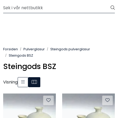
Skip to main content
Velkommen til vår nye nettbutikk! Besøk Min side for mer
informasjon
Leire
Penselglasur
Forsiden
Pulverglasur
Steingods pulverglasur
Pulverglasur
Steingods BSZ
Steingods BSZ
Håndverktøy
Maskiner
Visning
Ovner
Pensler