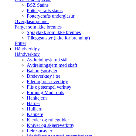
BSZ Stains
Potterycrafts stains
Potterycrafts underglasur
Overglasurpenner
Farger som ikke brennes
Spraylakk som ikke brennes
Tilleggsutstyr (ikke for brenning)
Fritter
Håndverktøy
Håndverktøy
Avdreiningsjern i stål
Avdreiningsjern med skaft
Ballongsprøyter
Dreieverktøy i tre
Filer og pusseverktøy
Flis og stempel verktøy
Forming MudTools
Hankejern
Harper
Hulljern
Kalipere
Kjevler og rulleguider
Kniver og skjæreverktøy
Leiresprøyter