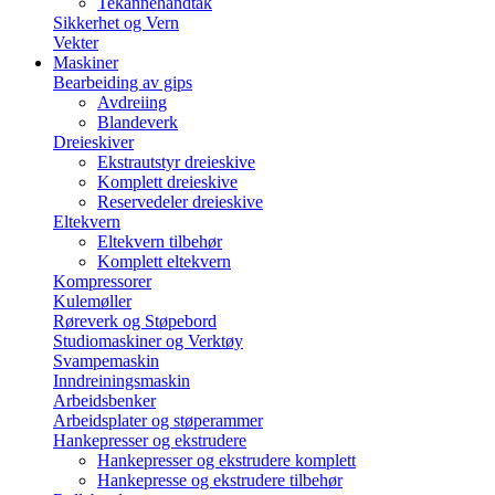
Tekannehåndtak
Sikkerhet og Vern
Vekter
Maskiner
Bearbeiding av gips
Avdreiing
Blandeverk
Dreieskiver
Ekstrautstyr dreieskive
Komplett dreieskive
Reservedeler dreieskive
Eltekvern
Eltekvern tilbehør
Komplett eltekvern
Kompressorer
Kulemøller
Røreverk og Støpebord
Studiomaskiner og Verktøy
Svampemaskin
Inndreiningsmaskin
Arbeidsbenker
Arbeidsplater og støperammer
Hankepresser og ekstrudere
Hankepresser og ekstrudere komplett
Hankepresse og ekstrudere tilbehør