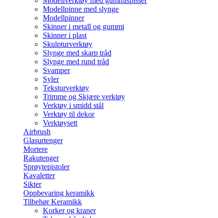
Modellverktøy med gummispisser
Modellpinne med slynge
Modellpinner
Skinner i metall og gummi
Skinner i plast
Skulpturverktøy
Slynge med skarp tråd
Slynge med rund tråd
Svamper
Syler
Teksturverktøy
Trimme og Skjære verktøy
Verktøy i smidd stål
Verktøy til dekor
Verktøysett
Airbrush
Glasurtenger
Mortere
Rakutenger
Sprøytepistoler
Kavaletter
Sikter
Oppbevaring keramikk
Tilbehør Keramikk
Korker og kraner