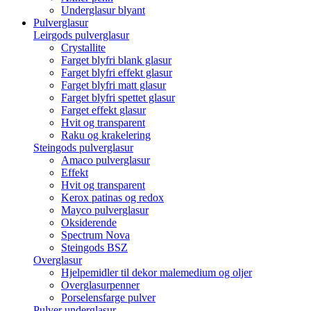
Underglasur blyant
Pulverglasur
Leirgods pulverglasur
Crystallite
Farget blyfri blank glasur
Farget blyfri effekt glasur
Farget blyfri matt glasur
Farget blyfri spettet glasur
Farget effekt glasur
Hvit og transparent
Raku og krakelering
Steingods pulverglasur
Amaco pulverglasur
Effekt
Hvit og transparent
Kerox patinas og redox
Mayco pulverglasur
Oksiderende
Spectrum Nova
Steingods BSZ
Overglasur
Hjelpemidler til dekor malemedium og oljer
Overglasurpenner
Porselensfarge pulver
Pulver underglasur