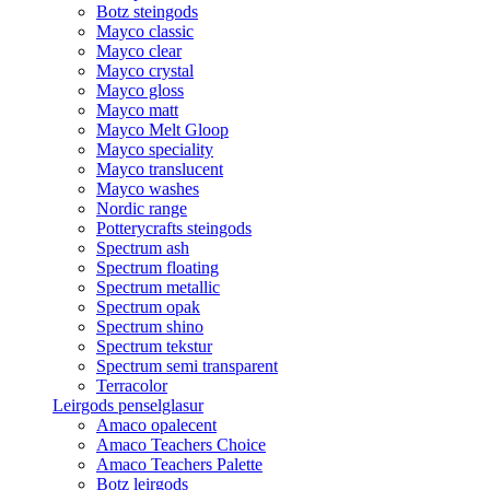
Botz steingods
Mayco classic
Mayco clear
Mayco crystal
Mayco gloss
Mayco matt
Mayco Melt Gloop
Mayco speciality
Mayco translucent
Mayco washes
Nordic range
Potterycrafts steingods
Spectrum ash
Spectrum floating
Spectrum metallic
Spectrum opak
Spectrum shino
Spectrum tekstur
Spectrum semi transparent
Terracolor
Leirgods penselglasur
Amaco opalecent
Amaco Teachers Choice
Amaco Teachers Palette
Botz leirgods