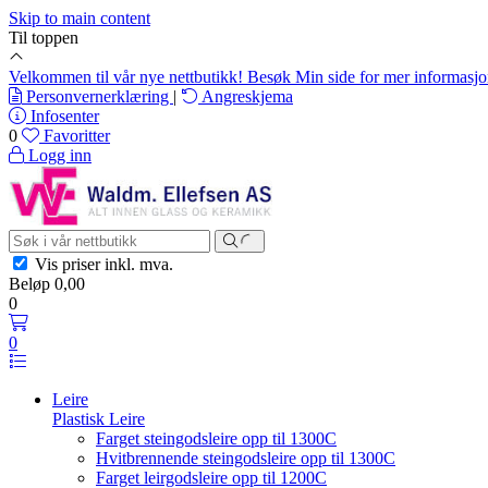
Skip to main content
Til toppen
Velkommen til vår nye nettbutikk! Besøk Min side for mer informasj
Personvernerklæring
|
Angreskjema
Infosenter
0
Favoritter
Logg inn
Vis priser
inkl. mva.
Beløp
0,00
0
0
Leire
Plastisk Leire
Farget steingodsleire opp til 1300C
Hvitbrennende steingodsleire opp til 1300C
Farget leirgodsleire opp til 1200C