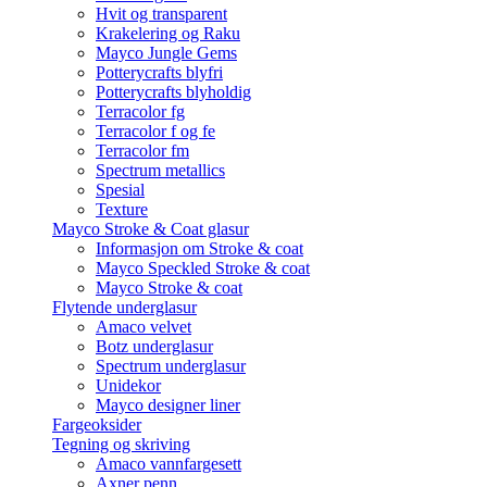
Hvit og transparent
Krakelering og Raku
Mayco Jungle Gems
Potterycrafts blyfri
Potterycrafts blyholdig
Terracolor fg
Terracolor f og fe
Terracolor fm
Spectrum metallics
Spesial
Texture
Mayco Stroke & Coat glasur
Informasjon om Stroke & coat
Mayco Speckled Stroke & coat
Mayco Stroke & coat
Flytende underglasur
Amaco velvet
Botz underglasur
Spectrum underglasur
Unidekor
Mayco designer liner
Fargeoksider
Tegning og skriving
Amaco vannfargesett
Axner penn