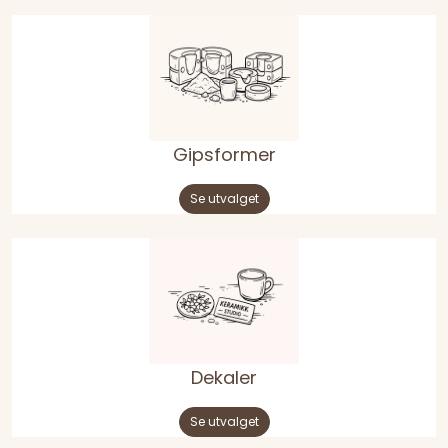
Gipsformer
Se utvalget
Dekaler
Se utvalget