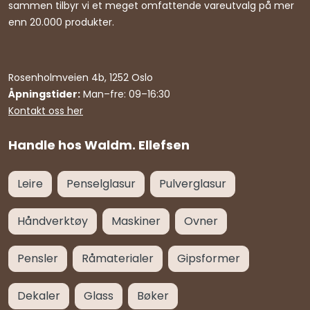
sammen tilbyr vi et meget omfattende vareutvalg på mer
enn 20.000 produkter.
Rosenholmveien 4b, 1252 Oslo
Åpningstider:
Man–fre: 09–16:30
Kontakt oss her
Handle hos Waldm. Ellefsen
Leire
Penselglasur
Pulverglasur
Håndverktøy
Maskiner
Ovner
Pensler
Råmaterialer
Gipsformer
Dekaler
Glass
Bøker