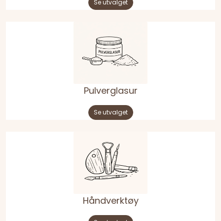
Se utvalget
Pulverglasur
Se utvalget
Håndverktøy