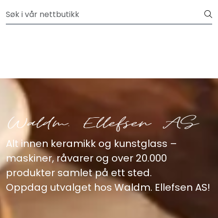
Skip to main content
Velkommen til vår nye nettbutikk! Besøk Min side for mer
informasjon
Leire
Penselglasur
Pulverglasur
Håndverktøy
Alt innen keramikk og kunstglass –
Maskiner
maskiner, råvarer og over 20.000
produkter samlet på ett sted.
Ovner
Oppdag utvalget hos Waldm. Ellefsen AS!
Pensler