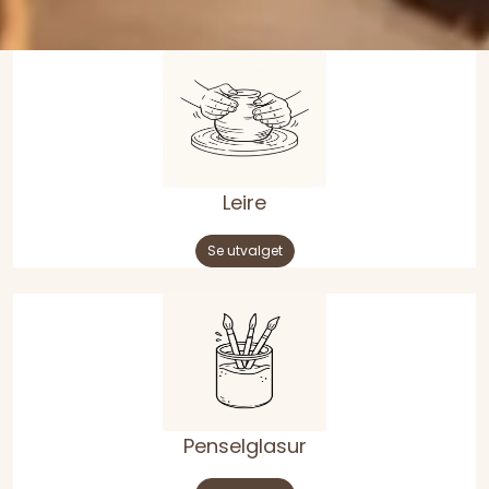
Råmaterialer
Gipsformer
Dekaler
Glass
Leire
Se utvalget
Bøker
Penselglasur