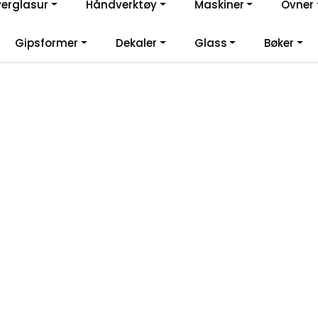
verglasur
Håndverktøy
Maskiner
Ovner
lkommen til vår nye nettbutikk! Besøk Min side for mer informas
Gipsformer
Dekaler
Glass
Bøker