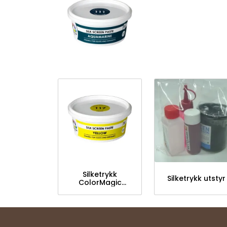
Silketrykk
Silketrykk utstyr
ColorMagic
Farger