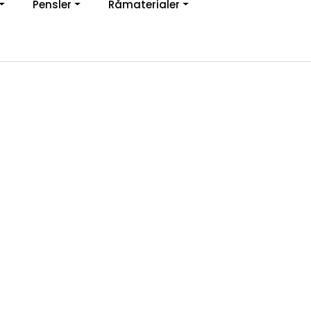
Pensler
Råmaterialer
jon
0
Infosenter
Favoritter
Logg inn