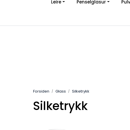
Leire
Penselglasur
Pul
Skip to main content
Ve
|
Personvernerklæring
Angreskjema
Forsiden
Glass
Silketrykk
Silketrykk