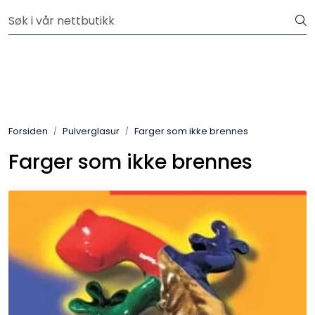
Skip to main content
Velkommen til vår nye nettbutikk! Besøk Min side for mer
informasjon
Leire
Penselglasur
Forsiden
Pulverglasur
Farger som ikke brennes
Pulverglasur
Farger som ikke brennes
Håndverktøy
Maskiner
Ovner
Pensler