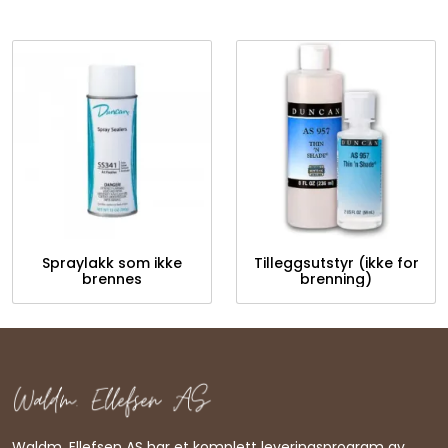
Spraylakk som ikke
Tilleggsutstyr (ikke for
brennes
brenning)
Waldm. Ellefsen AS har et komplett leveringsprogram av