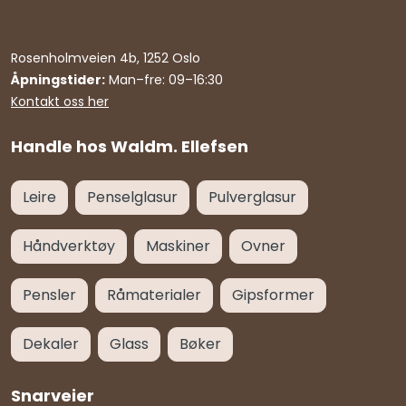
Rosenholmveien 4b, 1252 Oslo
Åpningstider:
Man–fre: 09–16:30
Kontakt oss her
Handle hos Waldm. Ellefsen
Leire
Penselglasur
Pulverglasur
Håndverktøy
Maskiner
Ovner
Pensler
Råmaterialer
Gipsformer
Dekaler
Glass
Bøker
Snarveier