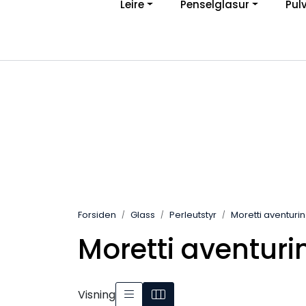
Leire
Penselglasur
Pul
Skip to main content
Ve
|
Personvernerklæring
Angreskjema
Forsiden
Glass
Perleutstyr
Moretti aventurin
Moretti aventuri
Visning