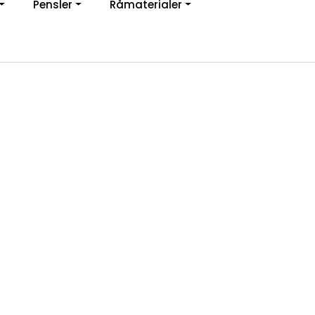
Pensler
Råmaterialer
jon
0
Infosenter
Favoritter
Logg inn