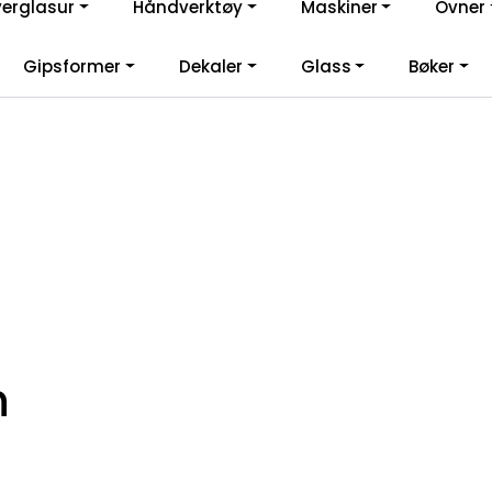
verglasur
Håndverktøy
Maskiner
Ovner
lkommen til vår nye nettbutikk! Besøk Min side for mer informas
Gipsformer
Dekaler
Glass
Bøker
n