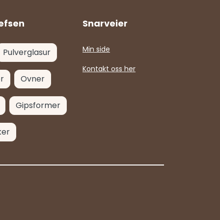
efsen
Snarveier
Min side
Pulverglasur
Kontakt oss her
r
Ovner
Gipsformer
ker