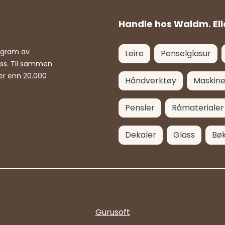
Handle hos Waldm. Ell
rogram av
Leire
Penselglasur
ass. Til sammen
er enn 20.000
Håndverktøy
Maskine
Pensler
Råmaterialer
Dekaler
Glass
Bø
Gurusoft