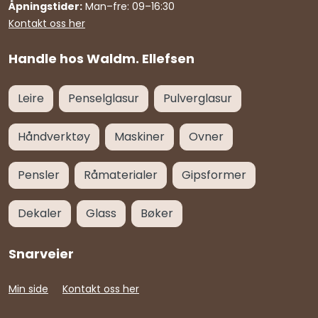
Åpningstider:
Man–fre: 09–16:30
Kontakt oss her
Handle hos Waldm. Ellefsen
Leire
Penselglasur
Pulverglasur
Håndverktøy
Maskiner
Ovner
Pensler
Råmaterialer
Gipsformer
Dekaler
Glass
Bøker
Snarveier
Min side
Kontakt oss her