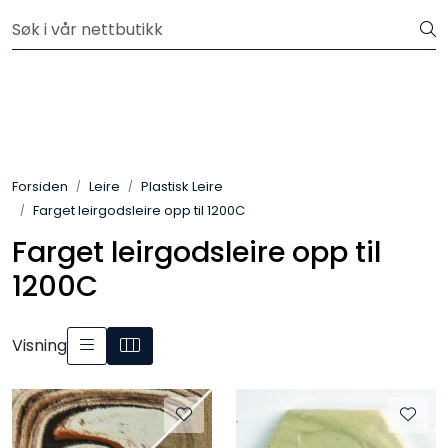
Skip to main content
Velkommen til vår nye nettbutikk! Besøk Min side for mer
informasjon
Leire
Penselglasur
Forsiden
Leire
Plastisk Leire
Pulverglasur
Farget leirgodsleire opp til 1200C
Farget leirgodsleire opp til
Håndverktøy
1200C
Maskiner
Visning
Ovner
Pensler