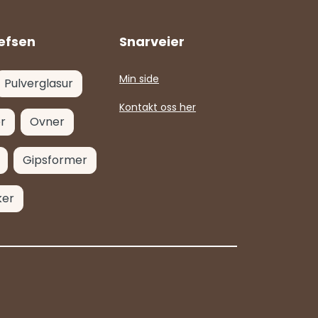
efsen
Snarveier
Min side
Pulverglasur
Kontakt oss her
r
Ovner
Gipsformer
ker