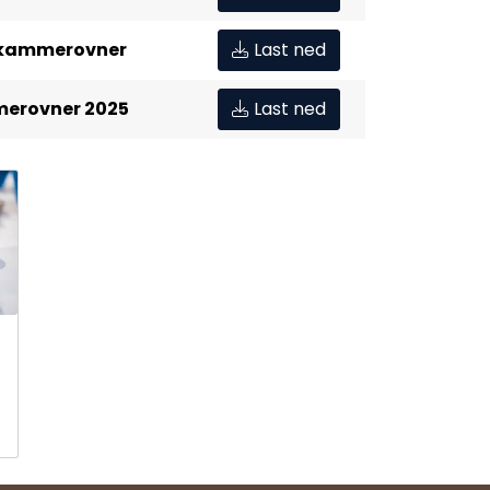
 kammerovner
Last ned
merovner 2025
Last ned