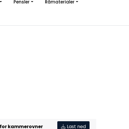
Pensler
Råmaterialer
jon
0
Infosenter
Favoritter
Logg inn
 for kammerovner
Last ned