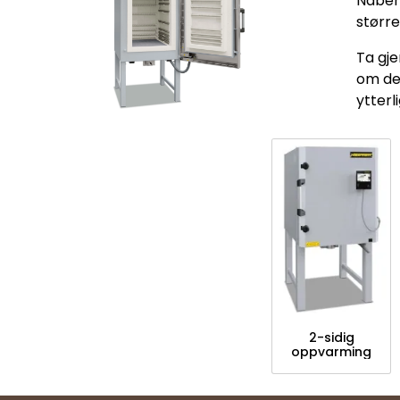
Naber
størr
Ta gj
om de
ytterl
2-sidig
oppvarming