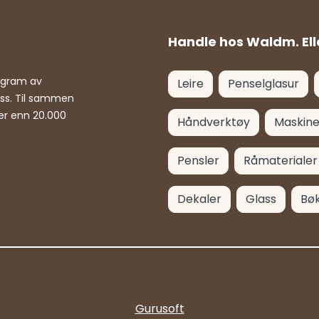
Handle hos Waldm. Ell
rogram av
Leire
Penselglasur
ass. Til sammen
er enn 20.000
Håndverktøy
Maskine
Pensler
Råmaterialer
Dekaler
Glass
Bø
Gurusoft