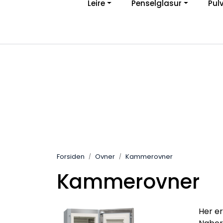
Leire
Penselglasur
Pul
Skip to main content
Ve
|
Personvernerklæring
Angreskjema
Forsiden
Ovner
Kammerovner
Kammerovner
Her er