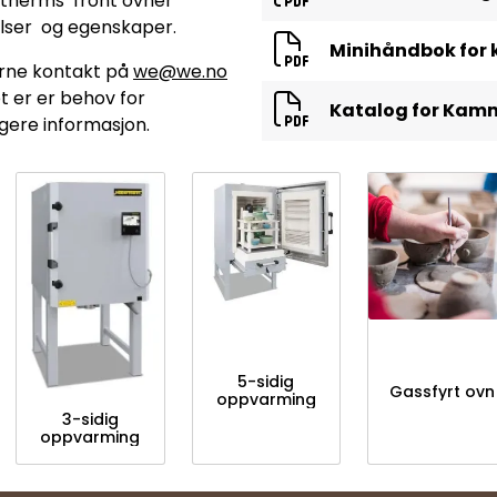
therms front ovner
elser og egenskaper.
Minihåndbok for
erne kontakt på
we@we.no
t er er behov for
Katalog for Kam
igere informasjon.
5-sidig
Gassfyrt ovn
oppvarming
3-sidig
oppvarming