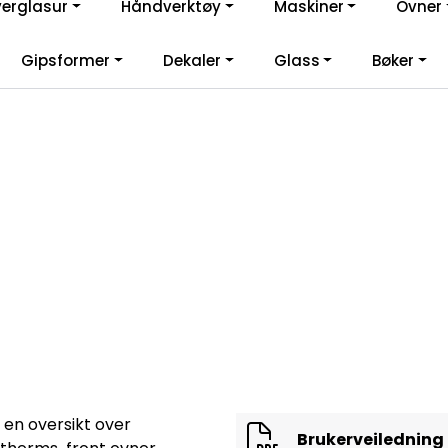
verglasur
Håndverktøy
Maskiner
Ovner
lkommen til vår nye nettbutikk! Besøk Min side for mer informas
Gipsformer
Dekaler
Glass
Bøker
 en oversikt over
Brukerveiledning