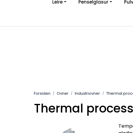
Leire
Penselglasur
Pul
Skip to main content
Ve
|
Personvernerklæring
Angreskjema
Forsiden
Ovner
Industriovner
Thermal proc
Thermal process
Tempe