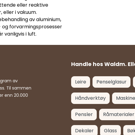
tende eller reaktive
, eller i vakuum.
behandling av aluminium,
- og forvarmingsprosesser
 vanligvis i luft.
Handle hos Waldm. Ell
rogram av
Leire
Penselglasur
ass. Til sammen
er enn 20.000
Håndverktøy
Maskine
Pensler
Råmaterialer
Dekaler
Glass
Bø