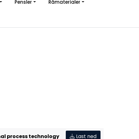
Pensler
Råmaterialer
jon
0
Infosenter
Favoritter
Logg inn
al process technology
Last ned