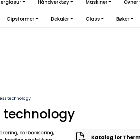
verglasur
Håndverktøy
Maskiner
Ovner
lkommen til vår nye nettbutikk! Besøk Min side for mer informas
Gipsformer
Dekaler
Glass
Bøker
ess technology
 technology
rering, karbonisering,
Katalog for Therm