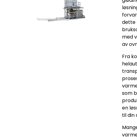
glødin
løsnin
forvar
dette
bruks
med v
av ovn
Fra k
helau
trans
proses
varme
som br
produk
en lø
til din
Mange
varme