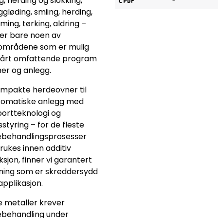
g, herding og slokking,
ggløding, smiing, herding,
ming, tørking, aldring –
 er bare noen av
områdene som er mulig
årt omfattende program
er og anlegg.
ompakte herdeovner til
tomatiske anlegg med
portteknologi og
styring – for de fleste
behandlingsprosesser
ukes innen additiv
sjon, finner vi garantert
sning som er skreddersydd
 applikasjon.
 metaller krever
behandling under