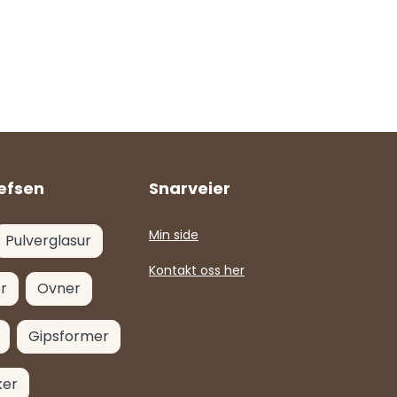
efsen
Snarveier
Min side
Pulverglasur
Kontakt oss her
r
Ovner
Gipsformer
ker