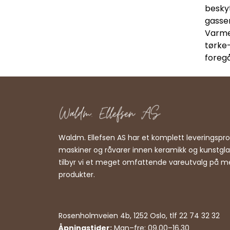
beskyt
gasser
Varme
tørke
foregår
Waldm. Ellefsen AS har et komplett leveringsp
maskiner og råvarer innen keramikk og kunstgl
tilbyr vi et meget omfattende vareutvalg på m
produkter.
Rosenholmveien 4b, 1252 Oslo, tlf 22 74 32 32
Åpningstider:
Man–fre: 09.00–16.30