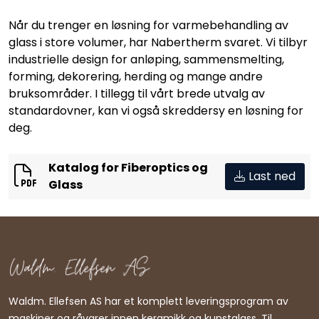
Råmaterialer
Når du trenger en løsning for varmebehandling av
glass i store volumer, har Nabertherm svaret. Vi tilbyr
Gipsformer
industrielle design for anløping, sammensmelting,
forming, dekorering, herding og mange andre
Dekaler
bruksområder. I tillegg til vårt brede utvalg av
standardovner, kan vi også skreddersy en løsning for
deg.
Glass
Katalog for Fiberoptics og
Bøker
Last ned
Glass
Waldm. Ellefsen AS har et komplett leveringsprogram av
maskiner og råvarer innen keramikk og kunstglass. Til