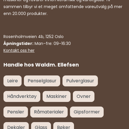
sammen tilbyr vi et meget omfattende vareutvalg på mer
enn 20.000 produkter.
Rosenholmveien 4b, 1252 Oslo
Åpningstider:
Man–fre: 09–16:30
Kontakt oss her
Handle hos Waldm. Ellefsen
Leire
Penselglasur
Pulverglasur
Håndverktøy
Maskiner
Ovner
Pensler
Råmaterialer
Gipsformer
Dekaler
Glass
Bøker