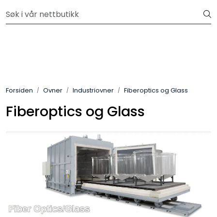
Skip to main content
Velkommen til vår nye nettbutikk! Besøk Min side for mer
informasjon
Leire
Penselglasur
Forsiden
Ovner
Industriovner
Fiberoptics og Glass
Pulverglasur
Fiberoptics og Glass
Håndverktøy
Maskiner
Ovner
Pensler