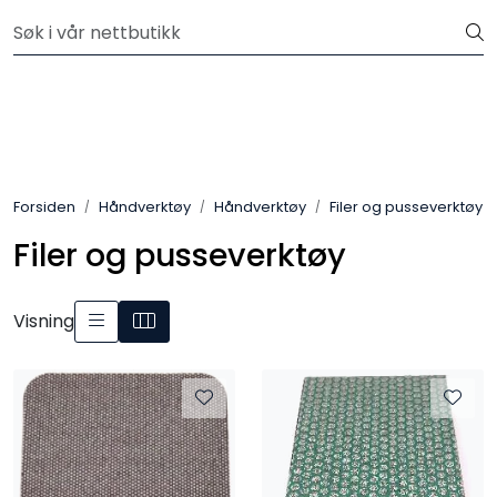
Skip to main content
Velkommen til vår nye nettbutikk! Besøk Min side for mer
informasjon
Leire
Penselglasur
Forsiden
Håndverktøy
Håndverktøy
Filer og pusseverktøy
Pulverglasur
Filer og pusseverktøy
Håndverktøy
Visning
Maskiner
Ovner
Pensler