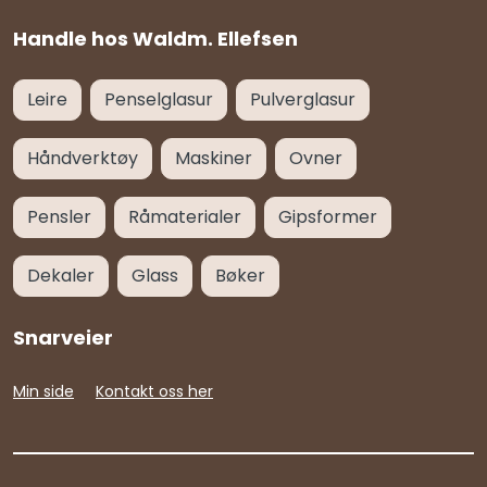
Handle hos Waldm. Ellefsen
Leire
Penselglasur
Pulverglasur
Håndverktøy
Maskiner
Ovner
Pensler
Råmaterialer
Gipsformer
Dekaler
Glass
Bøker
Snarveier
Min side
Kontakt oss her