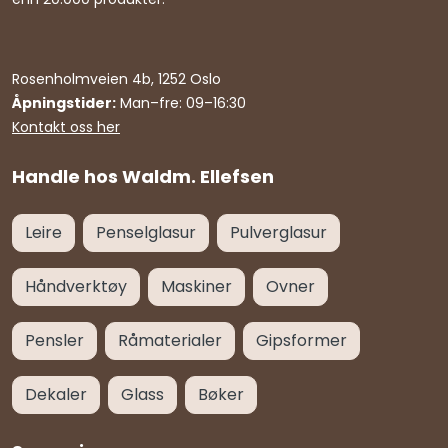
Rosenholmveien 4b, 1252 Oslo
Åpningstider:
Man–fre: 09–16:30
Kontakt oss her
Handle hos Waldm. Ellefsen
Leire
Penselglasur
Pulverglasur
Håndverktøy
Maskiner
Ovner
Pensler
Råmaterialer
Gipsformer
Dekaler
Glass
Bøker