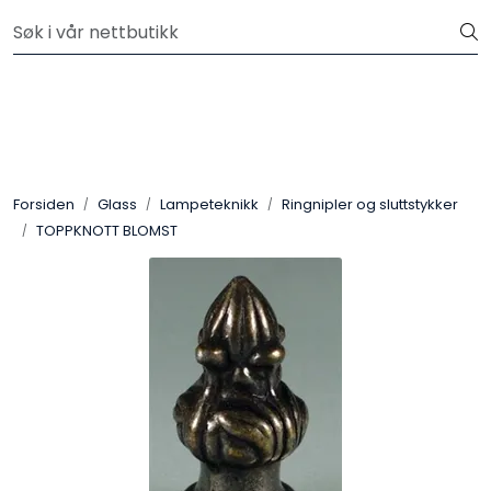
Skip to main content
Velkommen til vår nye nettbutikk! Besøk Min side for mer
informasjon
Leire
Penselglasur
Forsiden
Glass
Lampeteknikk
Ringnipler og sluttstykker
Pulverglasur
TOPPKNOTT BLOMST
Håndverktøy
Maskiner
Ovner
Pensler