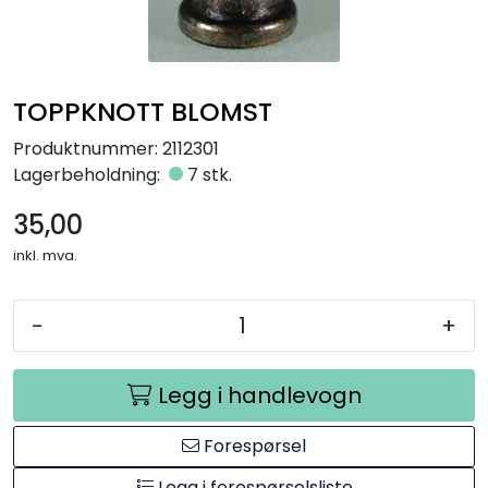
Råmaterialer
Gipsformer
TOPPKNOTT BLOMST
Dekaler
Produktnummer:
2112301
Lagerbeholdning:
7 stk.
Glass
35,00
inkl. mva.
Bøker
-
+
Legg i handlevogn
Forespørsel
Legg i forespørselsliste