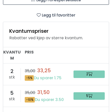
Legg til favoritter
Kvantumspriser
Rabatter ved kjøp av større kvantum.
KVANTU
PRIS
M
33,25
2
35,00
2
stk
Du sparer 1.75
-5%
31,50
5
35,00
5
stk
Du sparer 3.50
-10%