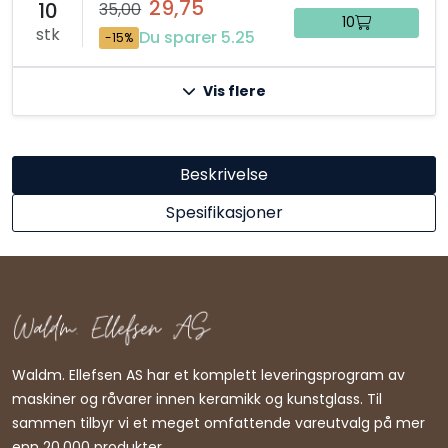
29,75
10
35,00
10
stk
Du sparer 5.25
-15%
Vis flere
Beskrivelse
Spesifikasjoner
Waldm. Ellefsen AS har et komplett leveringsprogram av
maskiner og råvarer innen keramikk og kunstglass. Til
sammen tilbyr vi et meget omfattende vareutvalg på mer
enn 20.000 produkter.