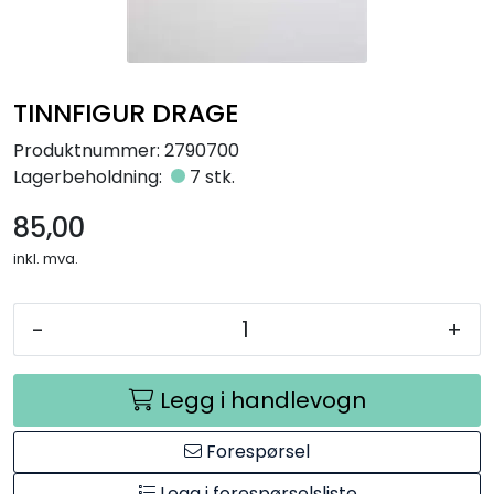
Råmaterialer
Gipsformer
TINNFIGUR DRAGE
Dekaler
Produktnummer:
2790700
Lagerbeholdning:
7 stk.
Glass
85,00
inkl. mva.
Bøker
-
+
Legg i handlevogn
Forespørsel
Legg i forespørselsliste