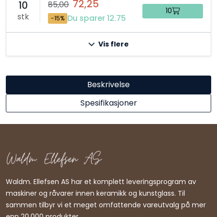
72,25
10
85,00
10
stk
Du sparer 12.75
-15%
Vis flere
Beskrivelse
Spesifikasjoner
Waldm. Ellefsen AS har et komplett leveringsprogram av
maskiner og råvarer innen keramikk og kunstglass. Til
sammen tilbyr vi et meget omfattende vareutvalg på mer
enn 20.000 produkter.