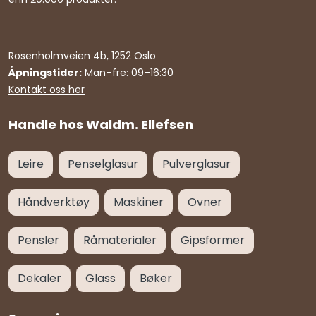
Rosenholmveien 4b, 1252 Oslo
Åpningstider:
Man–fre: 09–16:30
Kontakt oss her
Handle hos Waldm. Ellefsen
Leire
Penselglasur
Pulverglasur
Håndverktøy
Maskiner
Ovner
Pensler
Råmaterialer
Gipsformer
Dekaler
Glass
Bøker