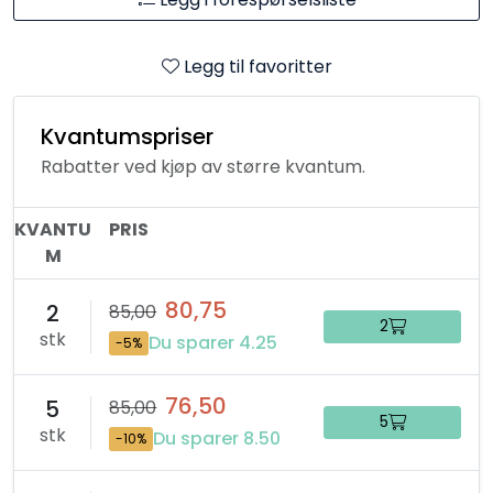
Legg til favoritter
Kvantumspriser
Rabatter ved kjøp av større kvantum.
KVANTU
PRIS
M
80,75
2
85,00
2
stk
Du sparer 4.25
-5%
76,50
5
85,00
5
stk
Du sparer 8.50
-10%