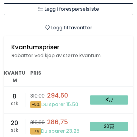
Legg i forespørselsliste
Legg til favoritter
Kvantumspriser
Rabatter ved kjøp av større kvantum.
KVANTU
PRIS
M
294,50
8
310,00
8
stk
Du sparer 15.50
-5%
286,75
20
310,00
20
stk
Du sparer 23.25
-7%