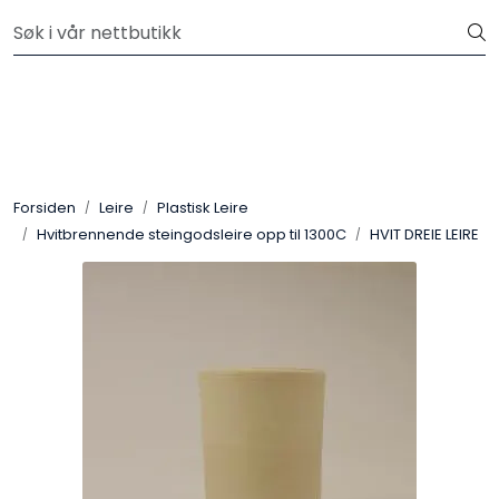
Skip to main content
Velkommen til vår nye nettbutikk! Besøk Min side for mer
informasjon
Leire
Penselglasur
Forsiden
Leire
Plastisk Leire
Pulverglasur
Hvitbrennende steingodsleire opp til 1300C
HVIT DREIE LEIRE
Håndverktøy
Maskiner
Ovner
Pensler