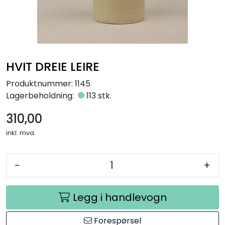
Råmaterialer
Gipsformer
HVIT DREIE LEIRE
Dekaler
Produktnummer:
1145
Glass
Lagerbeholdning:
113 stk.
310,00
Bøker
inkl. mva.
-
+
Legg i handlevogn
Forespørsel