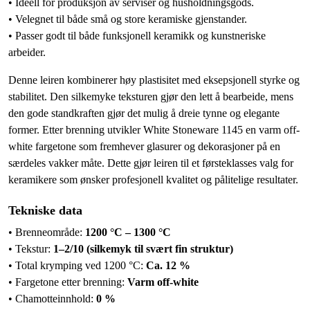
• Ideell for produksjon av serviser og husholdningsgods.
• Velegnet til både små og store keramiske gjenstander.
• Passer godt til både funksjonell keramikk og kunstneriske
arbeider.
Denne leiren kombinerer høy plastisitet med eksepsjonell styrke og
stabilitet. Den silkemyke teksturen gjør den lett å bearbeide, mens
den gode standkraften gjør det mulig å dreie tynne og elegante
former. Etter brenning utvikler White Stoneware 1145 en varm off-
white fargetone som fremhever glasurer og dekorasjoner på en
særdeles vakker måte. Dette gjør leiren til et førsteklasses valg for
keramikere som ønsker profesjonell kvalitet og pålitelige resultater.
Tekniske data
• Brenneområde:
1200 °C – 1300 °C
• Tekstur:
1–2/10 (silkemyk til svært fin struktur)
• Total krymping ved 1200 °C:
Ca. 12 %
• Fargetone etter brenning:
Varm off-white
• Chamotteinnhold:
0 %