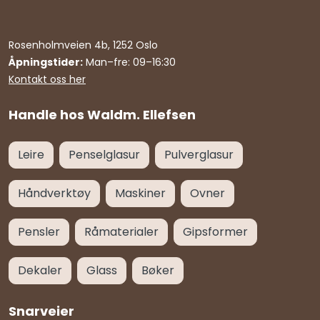
Rosenholmveien 4b, 1252 Oslo
Åpningstider:
Man–fre: 09–16:30
Kontakt oss her
Handle hos Waldm. Ellefsen
Leire
Penselglasur
Pulverglasur
Håndverktøy
Maskiner
Ovner
Pensler
Råmaterialer
Gipsformer
Dekaler
Glass
Bøker
Snarveier