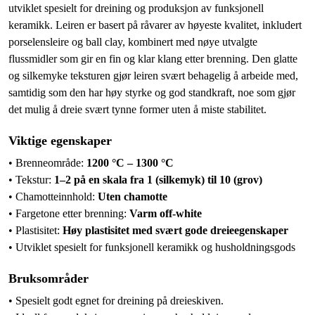
utviklet spesielt for dreining og produksjon av funksjonell
keramikk. Leiren er basert på råvarer av høyeste kvalitet, inkludert
porselensleire og ball clay, kombinert med nøye utvalgte
flussmidler som gir en fin og klar klang etter brenning. Den glatte
og silkemyke teksturen gjør leiren svært behagelig å arbeide med,
samtidig som den har høy styrke og god standkraft, noe som gjør
det mulig å dreie svært tynne former uten å miste stabilitet.
Viktige egenskaper
• Brenneområde:
1200 °C – 1300 °C
• Tekstur:
1–2 på en skala fra 1 (silkemyk) til 10 (grov)
• Chamotteinnhold:
Uten chamotte
• Fargetone etter brenning:
Varm off-white
• Plastisitet:
Høy plastisitet med svært gode dreieegenskaper
• Utviklet spesielt for funksjonell keramikk og husholdningsgods
Bruksområder
• Spesielt godt egnet for dreining på dreieskiven.