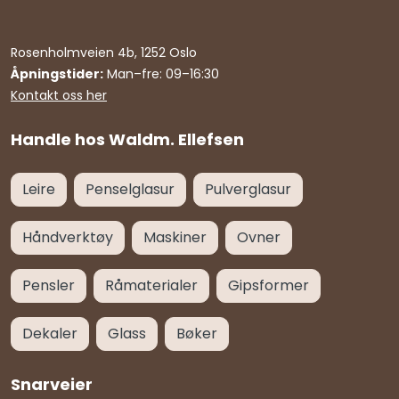
Rosenholmveien 4b, 1252 Oslo
Åpningstider:
Man–fre: 09–16:30
Kontakt oss her
Handle hos Waldm. Ellefsen
Leire
Penselglasur
Pulverglasur
Håndverktøy
Maskiner
Ovner
Pensler
Råmaterialer
Gipsformer
Dekaler
Glass
Bøker
Snarveier