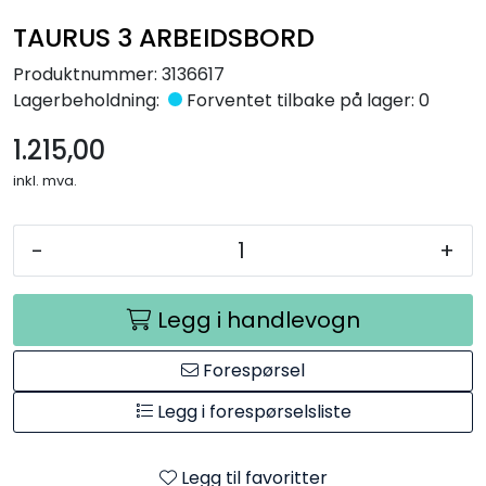
Råmaterialer
TAURUS 3 ARBEIDSBORD
Produktnummer:
3136617
Gipsformer
Lagerbeholdning:
Forventet tilbake på lager: 0
Dekaler
1.215,00
inkl. mva.
Glass
-
+
Bøker
Legg i handlevogn
Forespørsel
Legg i forespørselsliste
Legg til favoritter