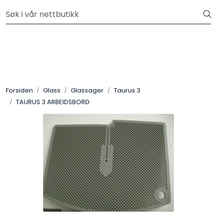
Skip to main content
Velkommen til vår nye nettbutikk! Besøk Min side for mer
informasjon
Leire
Penselglasur
Forsiden
Glass
Glassager
Taurus 3
Pulverglasur
TAURUS 3 ARBEIDSBORD
Håndverktøy
Maskiner
Ovner
Pensler