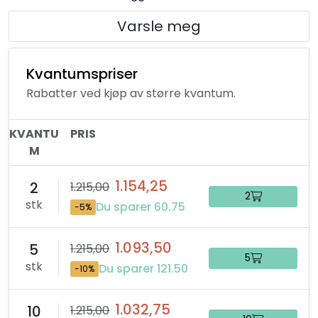
Varsle meg
Kvantumspriser
Rabatter ved kjøp av større kvantum.
KVANTU
PRIS
M
1.154,25
2
1.215,00
2
stk
Du sparer 60.75
-5%
1.093,50
5
1.215,00
5
stk
Du sparer 121.50
-10%
1.032,75
10
1.215,00