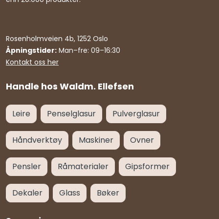
Rosenholmveien 4b, 1252 Oslo
Åpningstider:
Man–fre: 09–16:30
Kontakt oss her
Handle hos Waldm. Ellefsen
Leire
Penselglasur
Pulverglasur
Håndverktøy
Maskiner
Ovner
Pensler
Råmaterialer
Gipsformer
Dekaler
Glass
Bøker