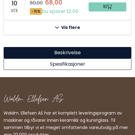
68,00
10
80,00
10
stk
Du sparer 12.00
-15%
Vis flere
Beskrivelse
Spesifikasjoner
Waldm. Ellefsen AS har et komplett leveringsprogram av
maskiner og råvarer innen keramikk og kunstglass. Til
sammen tilbyr vi et meget omfattende vareutvalg på mer
enn 20.000 produkter.