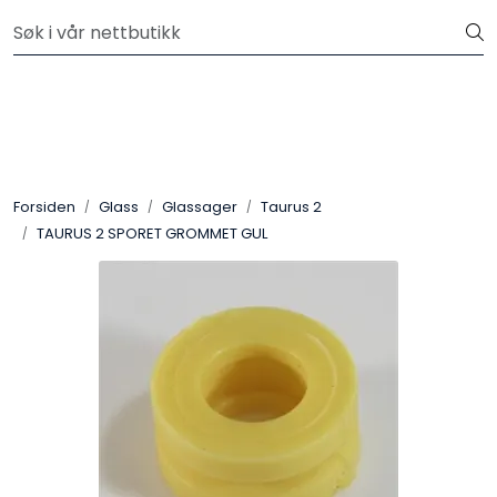
Skip to main content
Velkommen til vår nye nettbutikk! Besøk Min side for mer
informasjon
Leire
Penselglasur
Forsiden
Glass
Glassager
Taurus 2
Pulverglasur
TAURUS 2 SPORET GROMMET GUL
Håndverktøy
Maskiner
Ovner
Pensler