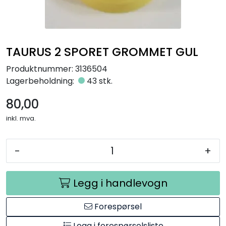
Råmaterialer
Gipsformer
TAURUS 2 SPORET GROMMET GUL
Dekaler
Produktnummer:
3136504
Lagerbeholdning:
43 stk.
Glass
80,00
inkl. mva.
Bøker
-
+
Legg i handlevogn
Forespørsel
Legg i forespørselsliste