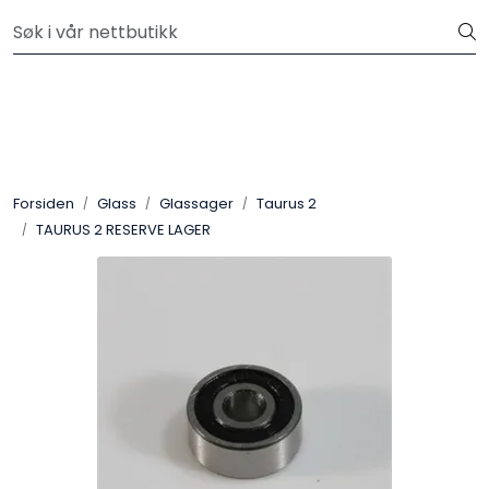
Skip to main content
Velkommen til vår nye nettbutikk! Besøk Min side for mer
informasjon
Leire
Penselglasur
Forsiden
Glass
Glassager
Taurus 2
Pulverglasur
TAURUS 2 RESERVE LAGER
Håndverktøy
Maskiner
Ovner
Pensler