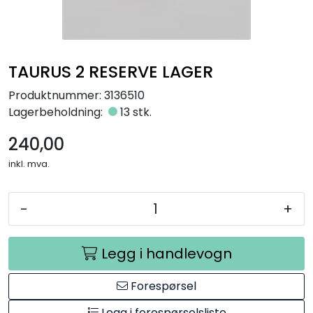
Råmaterialer
Gipsformer
TAURUS 2 RESERVE LAGER
Dekaler
Produktnummer:
3136510
Lagerbeholdning:
13 stk.
Glass
240,00
inkl. mva.
Bøker
-
+
Legg i handlevogn
Forespørsel
Legg i forespørselsliste