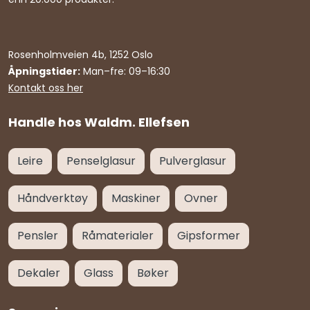
Rosenholmveien 4b, 1252 Oslo
Åpningstider:
Man–fre: 09–16:30
Kontakt oss her
Handle hos Waldm. Ellefsen
Leire
Penselglasur
Pulverglasur
Håndverktøy
Maskiner
Ovner
Pensler
Råmaterialer
Gipsformer
Dekaler
Glass
Bøker