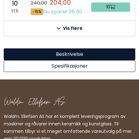
204,00
10
240,00
10
stk
Du sparer 36.00
-15%
Vis flere
Beskrivelse
Spesifikasjoner
Waldm. Ellefsen AS har et komplett leveringsprogram av
maskiner og råvarer innen keramikk og kunstglass. Til
sammen tilbyr vi et meget omfattende vareutvalg på mer
enn 20.000 produkter.