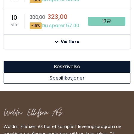
323,00
10
380,00
10
stk
Du sparer 57.00
-15%
Vis flere
Beskrivelse
Spesifikasjoner
Waldm. Ellefsen AS har et komplett leveringsprogram av
maskiner og råvarer innen keramikk og kunstglass. Til