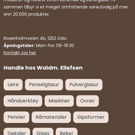
sammen tilbyr vi et meget omfattende vareutvalg på mer
enn 20.000 produkter.
Rosenholmveien 4b, 1252 Oslo
Åpningstider:
Man–fre: 09–16:30
Kontakt oss her
Handle hos Waldm. Ellefsen
Leire
Penselglasur
Pulverglasur
Håndverktøy
Maskiner
Ovner
Pensler
Råmaterialer
Gipsformer
Dekaler
Glass
Bøker