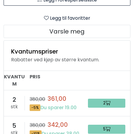
Legg til favoritter
Varsle meg
Kvantumspriser
Rabatter ved kjøp av større kvantum.
KVANTU
PRIS
M
361,00
2
380,00
2
stk
Du sparer 19.00
-5%
342,00
5
380,00
5
stk
Du sparer 38.00
-10%