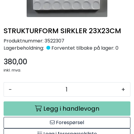
Råmaterialer
Gipsformer
STRUKTURFORM SIRKLER 23X23CM
Dekaler
Produktnummer:
3522307
Lagerbeholdning:
Forventet tilbake på lager: 0
Glass
380,00
inkl. mva.
Bøker
-
+
Legg i handlevogn
Forespørsel
Legg i forespørselsliste