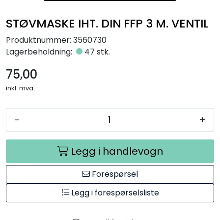
Råmaterialer
STØVMASKE IHT. DIN FFP 3 M. VENTIL
Gipsformer
Produktnummer:
3560730
Lagerbeholdning:
47 stk.
Dekaler
75,00
inkl. mva.
Glass
Bøker
-
+
Legg i handlevogn
Forespørsel
Legg i forespørselsliste