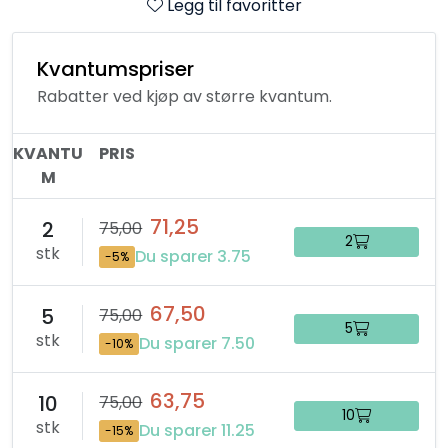
Legg til favoritter
Kvantumspriser
Rabatter ved kjøp av større kvantum.
KVANTU
PRIS
M
71,25
2
75,00
2
stk
Du sparer 3.75
-5%
67,50
5
75,00
5
stk
Du sparer 7.50
-10%
63,75
10
75,00
10
stk
Du sparer 11.25
-15%