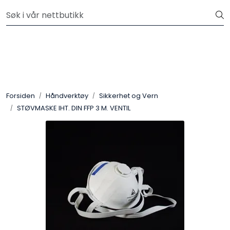
Skip to main content
Velkommen til vår nye nettbutikk! Besøk Min side for mer
informasjon
Leire
Penselglasur
Forsiden
Håndverktøy
Sikkerhet og Vern
Pulverglasur
STØVMASKE IHT. DIN FFP 3 M. VENTIL
Håndverktøy
Maskiner
Ovner
Pensler