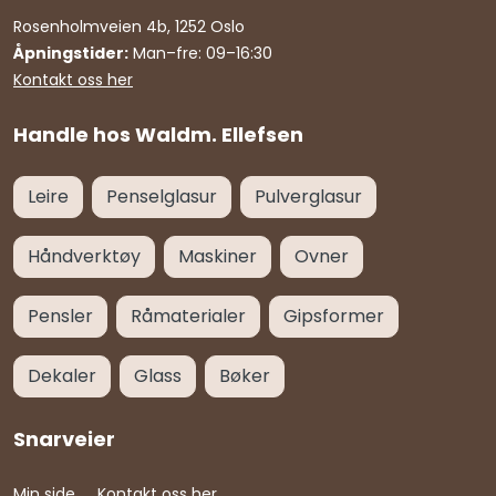
Rosenholmveien 4b, 1252 Oslo
Åpningstider:
Man–fre: 09–16:30
Kontakt oss her
Handle hos Waldm. Ellefsen
Leire
Penselglasur
Pulverglasur
Håndverktøy
Maskiner
Ovner
Pensler
Råmaterialer
Gipsformer
Dekaler
Glass
Bøker
Snarveier
Min side
Kontakt oss her