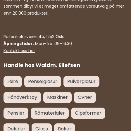
sammen tilbyr vi et meget omfattende vareutvalg på mer
enn 20.000 produkter.
Rosenholmveien 4b, 1252 Oslo
Åpningstider:
Man–fre: 09–16:30
Kontakt oss her
Handle hos Waldm. Ellefsen
Leire
Penselglasur
Pulverglasur
Håndverktøy
Maskiner
Ovner
Pensler
Råmaterialer
Gipsformer
Dekaler
Glass
Bøker