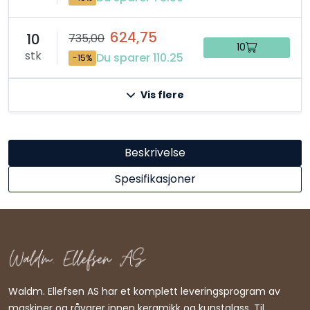
624,75
10
735,00
10
stk
Du sparer 110.25
-15%
Vis flere
Beskrivelse
Spesifikasjoner
Waldm. Ellefsen AS har et komplett leveringsprogram av
maskiner og råvarer innen keramikk og kunstglass. Til