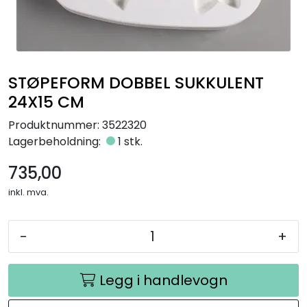
Råmaterialer
Gipsformer
STØPEFORM DOBBEL SUKKULENT
Dekaler
24X15 CM
Produktnummer:
3522320
Glass
Lagerbeholdning:
1 stk.
Bøker
735,00
inkl. mva.
-
+
Legg i handlevogn