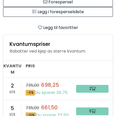
Forespørsel
Legg i forespørselsliste
Legg til favoritter
Kvantumspriser
Rabatter ved kjøp av større kvantum.
KVANTU
PRIS
M
698,25
2
735,00
2
stk
Du sparer 36.75
-5%
661,50
5
735,00
5
stk
Du sparer 73.50
-10%