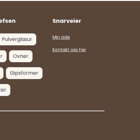
efsen
Snarveier
Min side
Pulverglasur
Kontakt oss her
r
Ovner
Gipsformer
ker