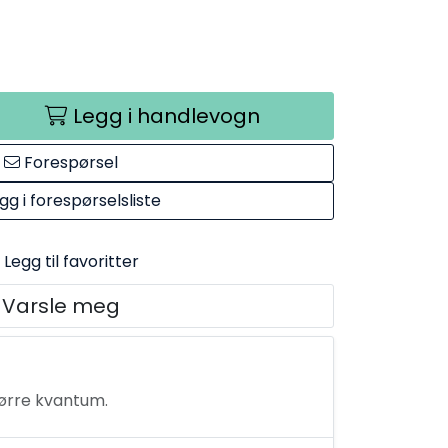
Legg i handlevogn
Forespørsel
gg i forespørselsliste
Legg til favoritter
Varsle meg
tørre kvantum.