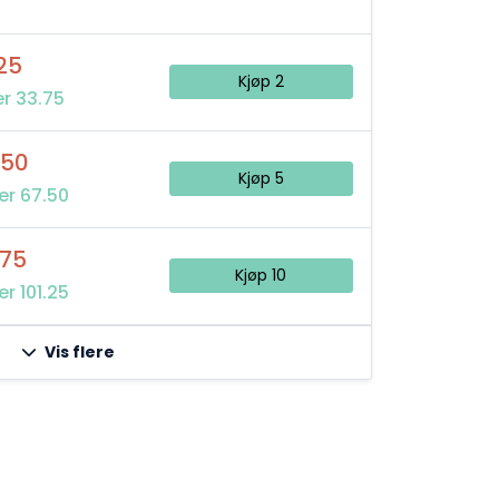
25
Kjøp 2
r 33.75
,50
Kjøp 5
er 67.50
,75
Kjøp 10
r 101.25
Vis flere