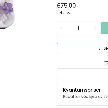
675,00
inkl. mva.
-
+
Le
Kvantumspriser
Rabatter ved kjøp av s