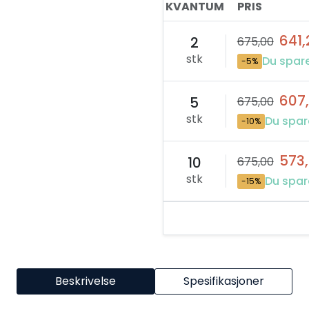
KVANTUM
PRIS
641,
2
675,00
stk
Du spare
-5%
607
5
675,00
stk
Du spar
-10%
573
10
675,00
stk
Du spare
-15%
Beskrivelse
Spesifikasjoner