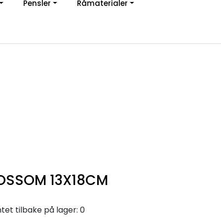
Pensler
Råmaterialer
jon
0
Infosenter
Favoritter
Logg inn
OSSOM 13X18CM
et tilbake på lager: 0