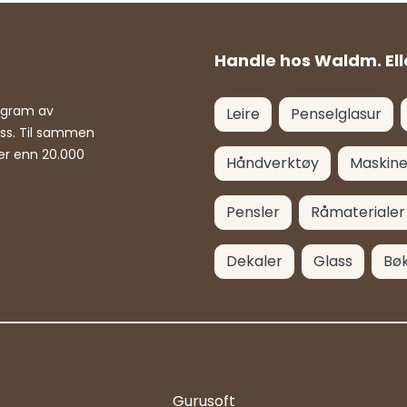
Handle hos Waldm. Ell
rogram av
Leire
Penselglasur
ass. Til sammen
er enn 20.000
Håndverktøy
Maskine
Pensler
Råmaterialer
Dekaler
Glass
Bø
Gurusoft