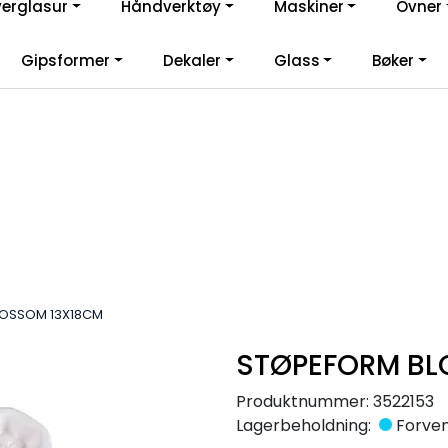
verglasur
Håndverktøy
Maskiner
Ovner
lkommen til vår nye nettbutikk! Besøk Min side for mer informas
Gipsformer
Dekaler
Glass
Bøker
LOSSOM 13X18CM
STØPEFORM BL
Produktnummer:
3522153
Lagerbeholdning:
Forvent