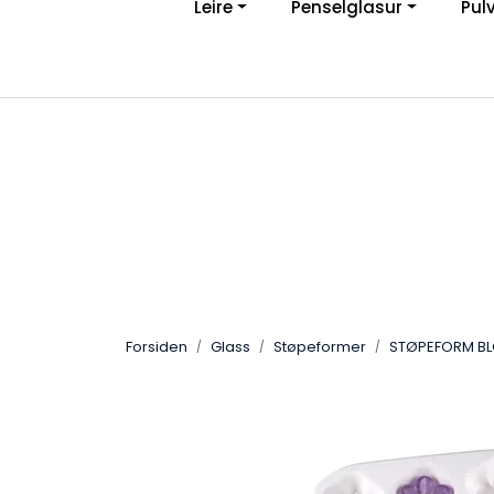
Leire
Penselglasur
Pul
Skip to main content
Ve
|
Personvernerklæring
Angreskjema
Forsiden
Glass
Støpeformer
STØPEFORM B