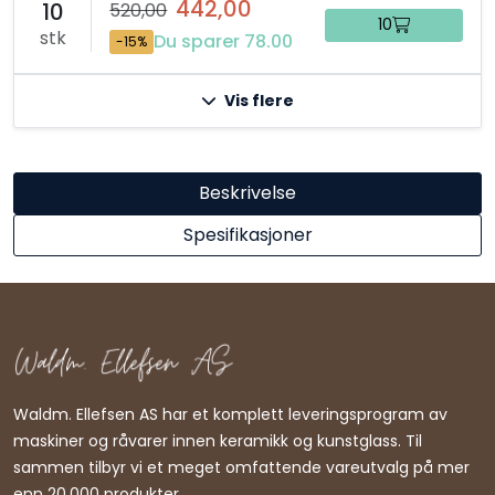
442,00
10
520,00
10
stk
Du sparer 78.00
-15%
Vis flere
Beskrivelse
Spesifikasjoner
Waldm. Ellefsen AS har et komplett leveringsprogram av
maskiner og råvarer innen keramikk og kunstglass. Til
sammen tilbyr vi et meget omfattende vareutvalg på mer
enn 20.000 produkter.