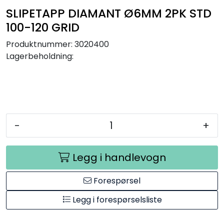
Råmaterialer
SLIPETAPP DIAMANT Ø6MM 2PK STD
100-120 GRID
Gipsformer
Produktnummer:
3020400
Lagerbeholdning:
Dekaler
Glass
Bøker
-
+
Legg i handlevogn
Forespørsel
Legg i forespørselsliste