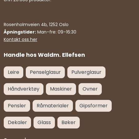
Rosenholmveien 4b, 1252 Oslo
Åpningstider:
Man–fre: 09–16:30
Kontakt oss her
Handle hos Waldm. Ellefsen
Leire
Penselglasur
Pulverglasur
Håndverktøy
Maskiner
Ovner
Pensler
Råmaterialer
Gipsformer
Dekaler
Glass
Bøker