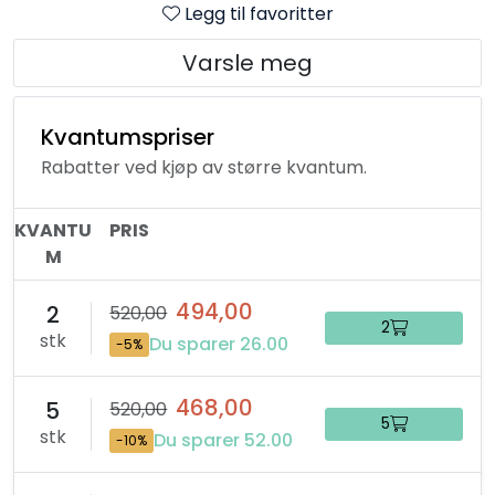
Legg til favoritter
Varsle meg
Kvantumspriser
Rabatter ved kjøp av større kvantum.
KVANTU
PRIS
M
494,00
2
520,00
2
stk
Du sparer 26.00
-5%
468,00
5
520,00
5
stk
Du sparer 52.00
-10%