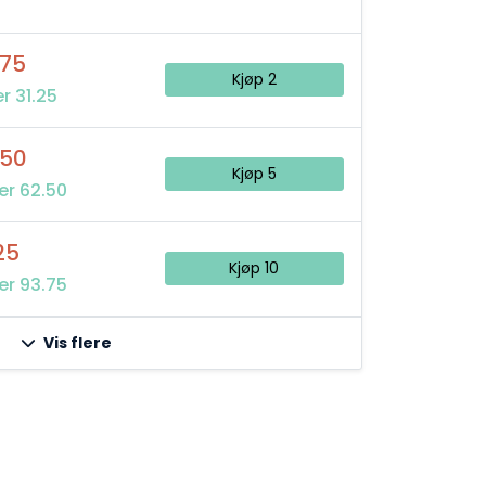
,75
Kjøp 2
r 31.25
,50
Kjøp 5
er 62.50
25
Kjøp 10
er 93.75
Vis flere