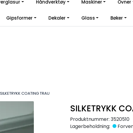
verglasur
Håndverktøy
Maskiner
Ovner
lkommen til vår nye nettbutikk! Besøk Min side for mer informas
Gipsformer
Dekaler
Glass
Bøker
SILKETRYKK COATING TRAU
SILKETRYKK CO
Produktnummer:
3520510
Lagerbeholdning:
Forvent