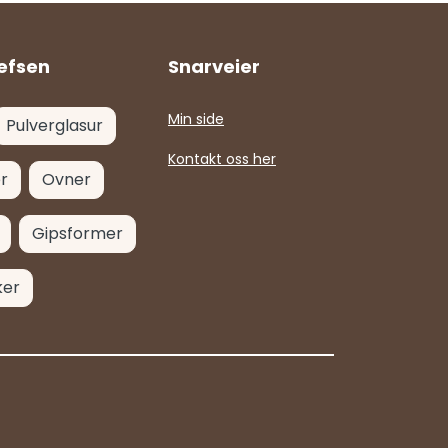
efsen
Snarveier
Min side
Pulverglasur
Kontakt oss her
r
Ovner
Gipsformer
ker