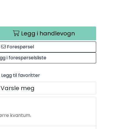
Legg i handlevogn
Forespørsel
gg i forespørselsliste
Legg til favoritter
Varsle meg
tørre kvantum.