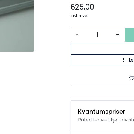
625,00
inkl. mva.
-
+
Le
Kvantumspriser
Rabatter ved kjøp av s