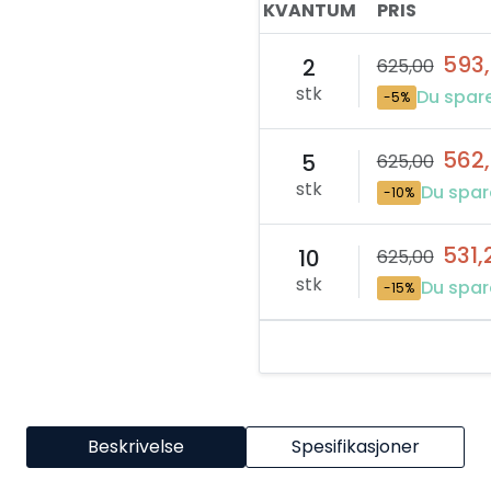
KVANTUM
PRIS
593
2
625,00
stk
Du spare
-5%
562
5
625,00
stk
Du spar
-10%
531,
10
625,00
stk
Du spar
-15%
Beskrivelse
Spesifikasjoner