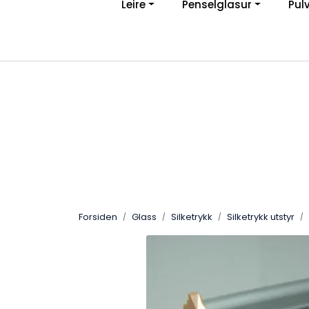
Leire
Penselglasur
Pul
Skip to main content
Ve
|
Personvernerklæring
Angreskjema
Forsiden
Glass
Silketrykk
Silketrykk utstyr