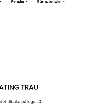
Pensler
Råmaterialer
jon
0
Infosenter
Favoritter
Logg inn
ATING TRAU
et tilbake på lager: 0