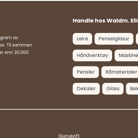
Handle hos Waldm. Ell
rogram av
Leire
Penselglasur
ass. Til sammen
er enn 20.000
Håndverktøy
Maskine
Pensler
Råmaterialer
Dekaler
Glass
Bø
Gurusoft