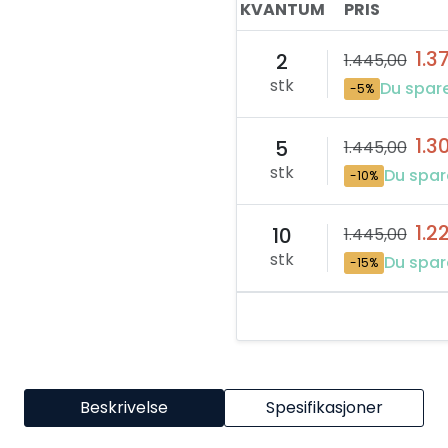
KVANTUM
PRIS
1.3
2
1.445,00
stk
Du spare
-5%
1.3
5
1.445,00
stk
Du spar
-10%
1.2
10
1.445,00
stk
Du spar
-15%
Beskrivelse
Spesifikasjoner