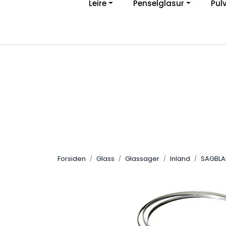
Leire
Penselglasur
Pul
Skip to main content
Ve
|
Personvernerklæring
Angreskjema
Forsiden
Glass
Glassager
Inland
SAGBLA