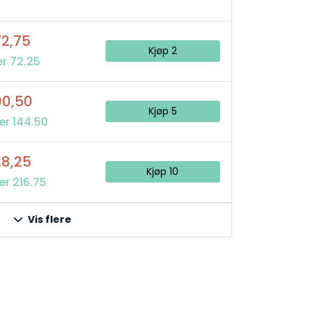
72,75
Kjøp 2
r 72.25
00,50
Kjøp 5
er 144.50
28,25
Kjøp 10
er 216.75
Vis flere