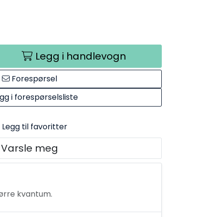
Legg i handlevogn
Forespørsel
gg i forespørselsliste
Legg til favoritter
Varsle meg
tørre kvantum.