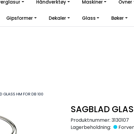
verglasur
Håndverktøy
Maskiner
Ovner
lkommen til vår nye nettbutikk! Besøk Min side for mer informas
Gipsformer
Dekaler
Glass
Bøker
D GLASS HM FOR DB 100
SAGBLAD GLASS
Produktnummer:
3130107
Lagerbeholdning:
Forvent