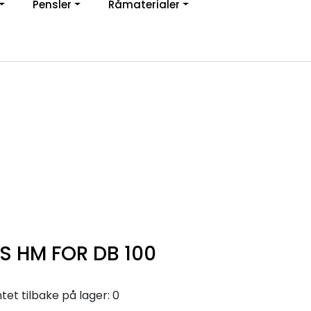
Pensler
Råmaterialer
jon
0
Infosenter
Favoritter
Logg inn
 HM FOR DB 100
et tilbake på lager: 0