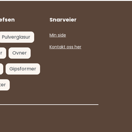
efsen
Snarveier
Min side
Pulverglasur
Kontakt oss her
r
Ovner
Gipsformer
ker