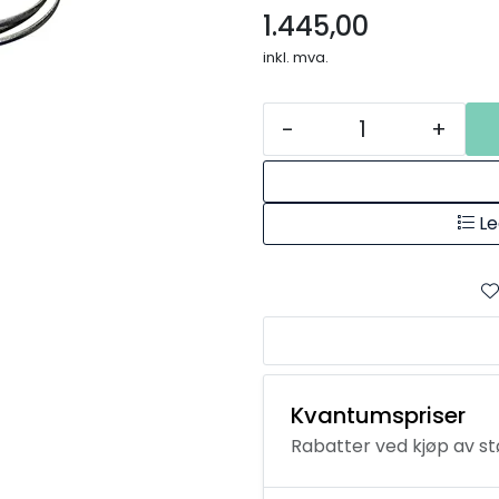
1.445,00
inkl. mva.
-
+
Le
Kvantumspriser
Rabatter ved kjøp av s