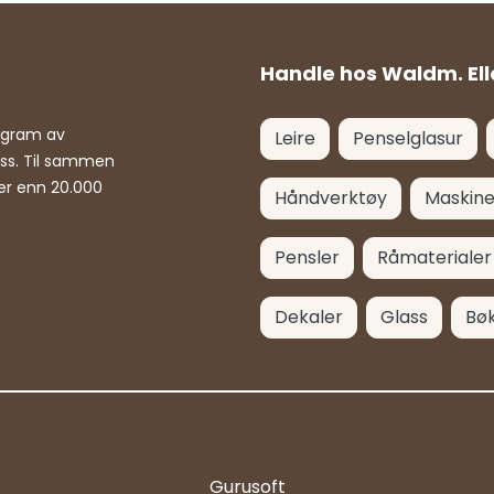
Handle hos Waldm. Ell
rogram av
Leire
Penselglasur
ass. Til sammen
er enn 20.000
Håndverktøy
Maskine
Pensler
Råmaterialer
Dekaler
Glass
Bø
Gurusoft