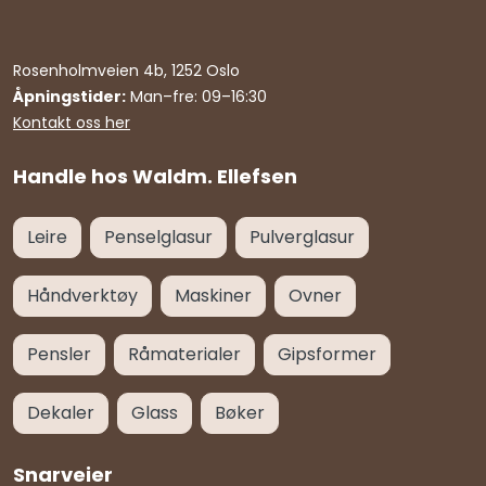
Rosenholmveien 4b, 1252 Oslo
Åpningstider:
Man–fre: 09–16:30
Kontakt oss her
Handle hos Waldm. Ellefsen
Leire
Penselglasur
Pulverglasur
Håndverktøy
Maskiner
Ovner
Pensler
Råmaterialer
Gipsformer
Dekaler
Glass
Bøker
Snarveier