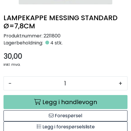
Råmaterialer
LAMPEKAPPE MESSING STANDARD
Gipsformer
Ø=7,8CM
Produktnummer:
2211800
Dekaler
Lagerbeholdning:
4 stk.
Glass
30,00
inkl. mva.
Bøker
-
+
Legg i handlevogn
Forespørsel
Legg i forespørselsliste