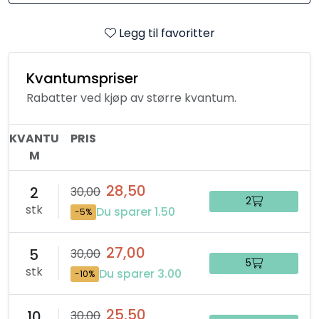
Legg til favoritter
Kvantumspriser
Rabatter ved kjøp av større kvantum.
KVANTU
PRIS
M
28,50
2
30,00
2
stk
Du sparer 1.50
-5%
27,00
5
30,00
5
stk
Du sparer 3.00
-10%
25,50
10
30,00