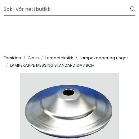
Skip to main content
Velkommen til vår nye nettbutikk! Besøk Min side for mer
informasjon
Leire
Penselglasur
Forsiden
Glass
Lampeteknikk
Lampekapper og ringer
Pulverglasur
LAMPEKAPPE MESSING STANDARD Ø=7,8CM
Håndverktøy
Maskiner
Ovner
Pensler