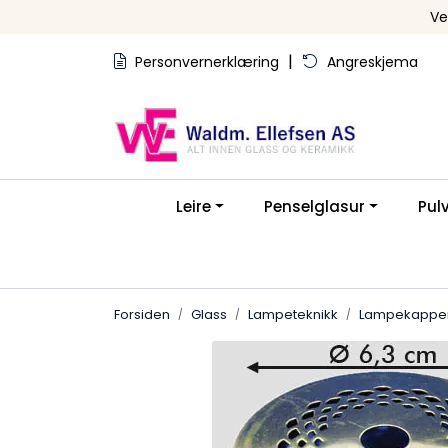
Skip to main content
Ve
|
Personvernerklæring
Angreskjema
Leire
Penselglasur
Pul
Forsiden
Glass
Lampeteknikk
Lampekapper