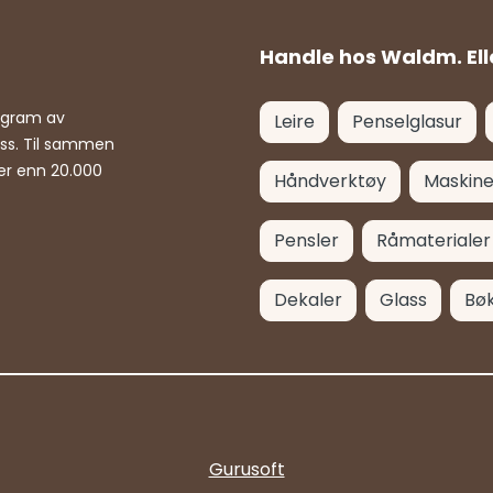
Handle hos Waldm. Ell
rogram av
Leire
Penselglasur
ass. Til sammen
er enn 20.000
Håndverktøy
Maskine
Pensler
Råmaterialer
Dekaler
Glass
Bø
Gurusoft