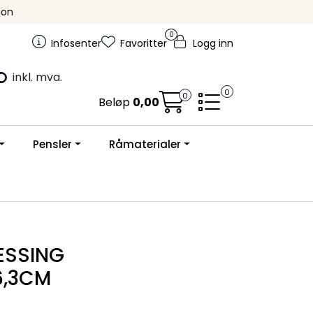
jon
0
Infosenter
Favoritter
Logg inn
inkl. mva.
0
0
Beløp
0,00
Pensler
Råmaterialer
ESSING
6,3CM