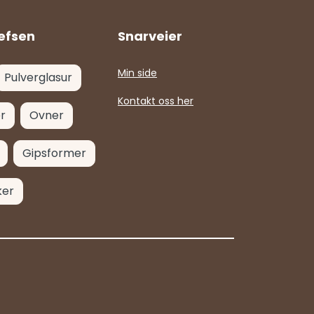
efsen
Snarveier
Min side
Pulverglasur
Kontakt oss her
r
Ovner
Gipsformer
ker