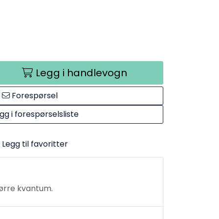
Legg i handlevogn
Forespørsel
gg i forespørselsliste
Legg til favoritter
tørre kvantum.