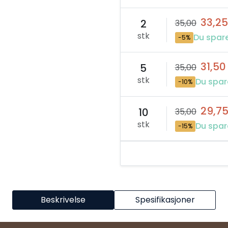
33,25
2
35,00
stk
Du spare
-5%
31,50
5
35,00
stk
Du spar
-10%
29,7
10
35,00
stk
Du spar
-15%
Beskrivelse
Spesifikasjoner