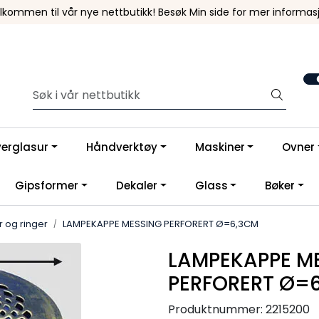
lkommen til vår nye nettbutikk! Besøk Min side for mer informas
verglasur
Håndverktøy
Maskiner
Ovner
Gipsformer
Dekaler
Glass
Bøker
 og ringer
LAMPEKAPPE MESSING PERFORERT Ø=6,3CM
LAMPEKAPPE M
PERFORERT Ø=
Produktnummer:
2215200