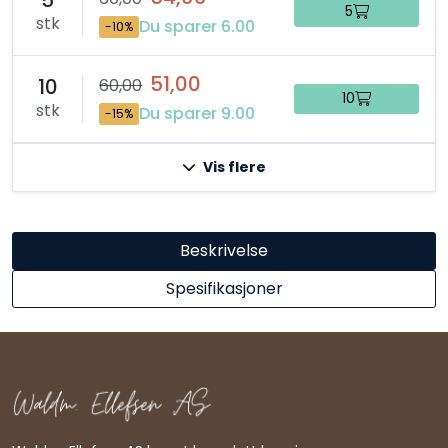
5
stk
Du sparer 6.00
-10%
51,00
10
60,00
10
stk
Du sparer 9.00
-15%
Vis flere
Beskrivelse
Spesifikasjoner