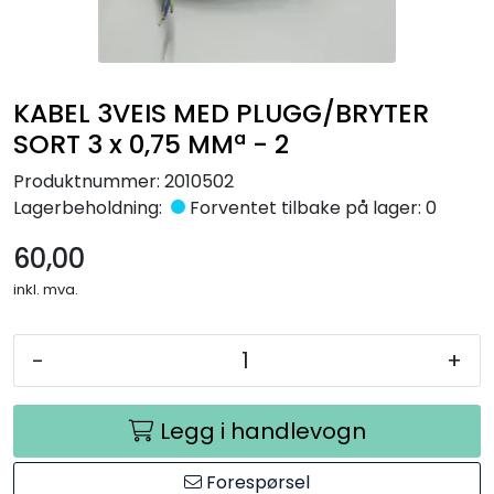
Råmaterialer
Gipsformer
KABEL 3VEIS MED PLUGG/BRYTER
SORT 3 x 0,75 MMª - 2
Dekaler
Produktnummer:
2010502
Glass
Lagerbeholdning:
Forventet tilbake på lager: 0
60,00
Bøker
inkl. mva.
-
+
Legg i handlevogn
Forespørsel