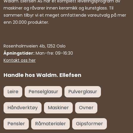
Waldm. Ellefsen AS har et komplett leveringsprogram av
maskiner og råvarer innen keramikk og kunstglass. Til
sammen tilbyr vi et meget omfattende vareutvalg på mer
enn 20.000 produkter.
Rosenholmveien 4b, 1252 Oslo
Åpningstider:
Man–fre: 09–16:30
Kontakt oss her
Handle hos Waldm. Ellefsen
Leire
Penselglasur
Pulverglasur
Håndverktøy
Maskiner
Ovner
Pensler
Råmaterialer
Gipsformer