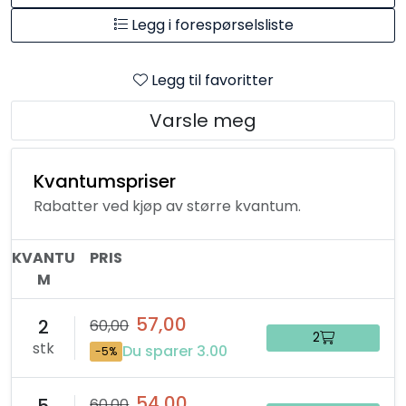
Legg i forespørselsliste
Legg til favoritter
Varsle meg
Kvantumspriser
Rabatter ved kjøp av større kvantum.
KVANTU
PRIS
M
57,00
2
60,00
2
stk
Du sparer 3.00
-5%
54,00
5
60,00