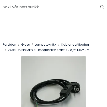
Skip to main content
Velkommen til vår nye nettbutikk! Besøk Min side for mer
informasjon
Leire
Penselglasur
Forsiden
Glass
Lampeteknikk
Kabler og tilbehør
Pulverglasur
KABEL 3VEIS MED PLUGG/BRYTER SORT 3 x 0,75 MMª - 2
Håndverktøy
Maskiner
Ovner
Pensler