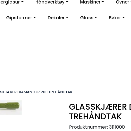
verglasur
Håndverktøy
Maskiner
Ovner
lkommen til vår nye nettbutikk! Besøk Min side for mer informas
Gipsformer
Dekaler
Glass
Bøker
SKJÆRER DIAMANTOR 200 TREHÅNDTAK
GLASSKJÆRER 
TREHÅNDTAK
Produktnummer:
3111000