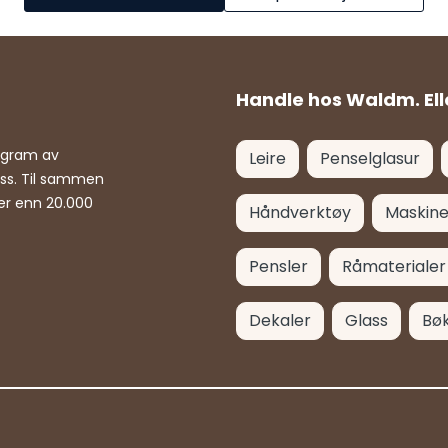
Handle hos Waldm. Ell
rogram av
Leire
Penselglasur
ass. Til sammen
er enn 20.000
Håndverktøy
Maskine
Pensler
Råmaterialer
Dekaler
Glass
Bø