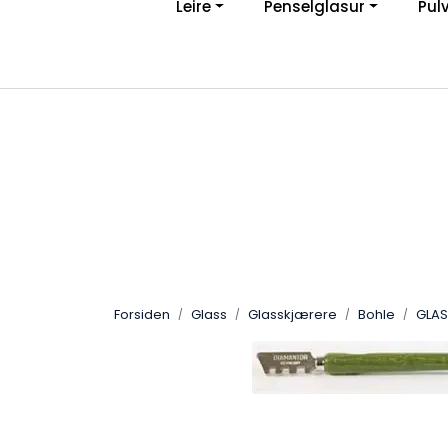
Leire
Penselglasur
Pul
Skip to main content
Ve
|
Personvernerklæring
Angreskjema
Forsiden
Glass
Glasskjærere
Bohle
GLAS