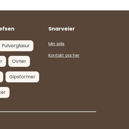
efsen
Snarveier
Min side
Pulverglasur
Kontakt oss her
r
Ovner
Gipsformer
ker