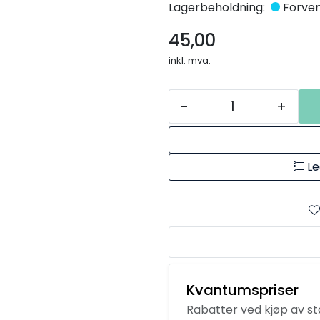
Lagerbeholdning:
Forvent
45,00
inkl. mva.
-
+
Le
Kvantumspriser
Rabatter ved kjøp av s