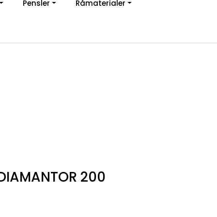
Pensler
Råmaterialer
jon
0
Infosenter
Favoritter
Logg inn
DIAMANTOR 200