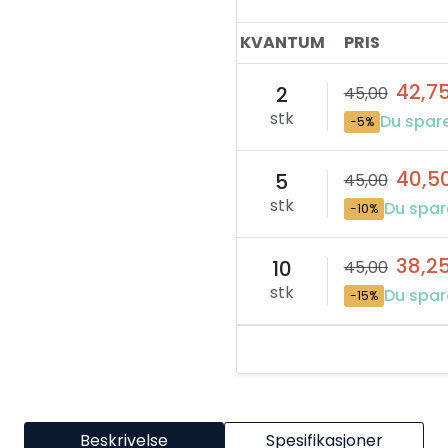
KVANTUM
PRIS
42,7
2
45,00
stk
Du spare
-5%
40,5
5
45,00
stk
Du spar
-10%
38,2
10
45,00
stk
Du spar
-15%
Beskrivelse
Spesifikasjoner