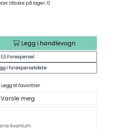
et tilbake på lager: 0
Legg i handlevogn
Forespørsel
gg i forespørselsliste
Legg til favoritter
Varsle meg
tørre kvantum.